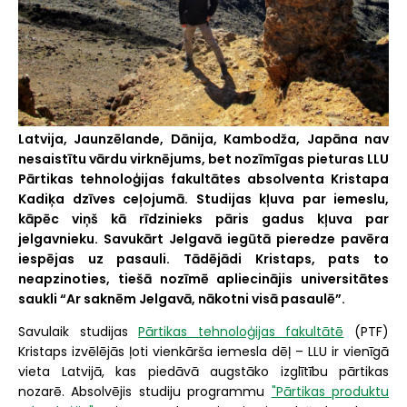
Latvija, Jaunzēlande, Dānija, Kambodža, Japāna nav
nesaistītu vārdu virknējums, bet nozīmīgas pieturas LLU
Pārtikas tehnoloģijas fakultātes absolventa Kristapa
Kadiķa dzīves ceļojumā. Studijas kļuva par iemeslu,
kāpēc viņš kā rīdzinieks pāris gadus kļuva par
jelgavnieku. Savukārt Jelgavā iegūtā pieredze pavēra
iespējas uz pasauli. Tādējādi Kristaps, pats to
neapzinoties, tiešā nozīmē apliecinājis universitātes
saukli “Ar saknēm Jelgavā, nākotni visā pasaulē”.
Savulaik studijas
Pārtikas tehnoloģijas fakultātē
(PTF)
Kristaps izvēlējās ļoti vienkārša iemesla dēļ – LLU ir vienīgā
vieta Latvijā, kas piedāvā augstāko izglītību pārtikas
nozarē. Absolvējis studiju programmu
"Pārtikas produktu