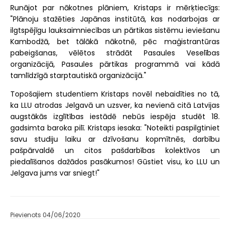
Runājot par nākotnes plāniem, Kristaps ir mērķtiecīgs:
"Plānoju stažēties Japānas institūtā, kas nodarbojas ar
ilgtspējīgu lauksaimniecības un pārtikas sistēmu ieviešanu
Kambodžā, bet tālākā nākotnē, pēc maģistrantūras
pabeigšanas, vēlētos strādāt Pasaules Veselības
organizācijā, Pasaules pārtikas programmā vai kādā
tamlīdzīgā starptautiskā organizācijā."
Topošajiem studentiem Kristaps novēl nebaidīties no tā,
ka LLU atrodas Jelgavā un uzsver, ka nevienā citā Latvijas
augstākās izglītības iestādē nebūs iespēja studēt 18.
gadsimta baroka pilī. Kristaps iesaka: "Noteikti paspilgtiniet
savu studiju laiku ar dzīvošanu kopmītnēs, darbību
pašpārvaldē un citos pašdarbības kolektīvos un
piedalīšanos dažādos pasākumos! Gūstiet visu, ko LLU un
Jelgava jums var sniegt!"
Pievienots 04/06/2020