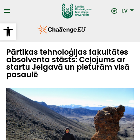
Pārlekt
uz
LV
galveno
saturu
Open toolbar
Pārtikas tehnoloģijas fakultātes
absolventa stāsts: Ceļojums ar
startu Jelgavā un pieturām visā
pasaulē