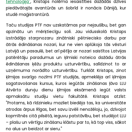
tehnoloģija"
, Kristaps nolēma iesaistīties dažādās dzīves
piedāvātajās avantūrās un šobrīd ir nonācis Dānijā, kur
studē maģistrantūrā.
Taču studijas PTF nav uzskatāmas par nejaušību, bet gan
apzinātu un mērķtiecīgu soli. Jau vidusskolā Kristaps
izstrādāja starpnozaru zinātniski pētniecisko darbu par
ātrās ēdināšanas nozari, kur ne vien aplūkoja tās vēsturi
Latvijā un pasaulē, bet arī pētīja ar nozari saistītos Latvijas
patērētāju paradumus un ķīmiski noteica dažādu ātrās
ēdināšanas ķēžu produktu uzturvērtību, salīdzinot to ar
uzņēmuma norādīto uzturvērtību. Turklāt Kristaps, zinot
ķīmijas svarīgo nozīmi PTF studijās, apmeklēja arī ķīmijas
sagatavošanas kursus, kuros iegūtās zināšanas ļāva LLU
Atvērto durvju dienu ķīmijas eksāmenā iegūt valsts
apmaksātu studiju vietu fakultātē. Kristaps atzīst:
"Protams, kā rīdzinieku mazliet biedēja tas, ka universitāte
atrodas ārpus Rīgas, bet savu izvēli nenožēloju, jo, dzīvojot
kopmītnēs citā pilsētā, ieguvu patstāvību, bet studējot LLU
– plašu un vērtīgu zināšanu klāstu par to, kā top viss, sākot
no alus un beidzot ar sieru."