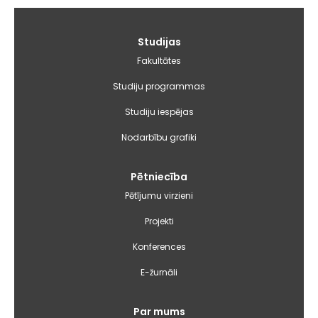
Galvenā
Studijas
izvēlne
Fakultātes
Studiju programmas
Studiju iespējas
Nodarbību grafiki
Pētniecība
Pētījumu virzieni
Projekti
Konferences
E-žurnāli
Par mums