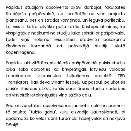
Papildus studijām absolvents aktīvi darbojās fakultātes
Studējošo pašpārvaldē, kur iemācījās ne vien projektu
plānošanu, bet arī strādāt komandā, un ieguva pārliecību,
ka viss ir katra cilvēka paša rokās. Kristaps atminas, ka
visspilgtākie notikumi no studiju laika saistīti ar pašpārvaldi,
tādēļ viņš nolēma iesaistīties studentu pasākumu
rīkošanas komandā arī pašreizējā studiju vietā
Kopenhāgenā.
Papildus aktivitātēm studējošo pašpārvaldē puisis studiju
laikā sāka darboties kā brīvprātīgais latviešu valodas
koordinators vispasaules tulkošanas projektā TED
Translators, kas deva viņam iespēju uz pasauli palūkoties
plašāk. Kristaps atzīst, ka šīs abas ārpus studiju nodarbes
arī visvairāk ietekmējušas viņa tālāko ceļu.
Pēc universitātes absolvēšanas jaunietis nolēma paņemt
tā saukto "tukšo gadu", kuru aizvadīja Jaunzēlandē, lai
apdomātu, ko vēlas darīt turpmāk. Tādēļ vēlāk arī nokļuva
Dānijā.