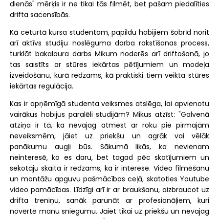
dienās" mērķis ir ne tikai tās filmēt, bet pašam piedalīties
drifta sacensībās.
Kā ceturtā kursa studentam, papildu hobijiem šobrīd norit
arī aktīvs studiju noslēguma darba rakstīšanas process,
turklāt bakalaura darbs Mikum noderēs arī driftošanā, jo
tas saistīts ar stūres iekārtas pētījumiem un modeļa
izveidošanu, kurā redzams, kā praktiski tiem veikta stūres
iekārtas regulācija.
Kas ir apņēmīgā studenta veiksmes atslēga, lai apvienotu
vairākus hobijus paralēli studijām? Mikus atzīst: "Galvenā
atziņa ir tā, ka nevajag atmest ar roku pie pirmajām
neveiksmēm, jāiet uz priekšu un agrāk vai vēlāk
panākumu augļi būs. Sākumā likās, ka nevienam
neinteresē, ko es daru, bet tagad pēc skatījumiem un
sekotāju skaita ir redzams, ka ir interese. Video filmēšanu
un montāžu apguvu pašmācības ceļā, skatoties Youtube
video pamācības. Līdzīgi arī ir ar braukšanu, aizbraucot uz
drifta treniņu, sanāk parunāt ar profesionāļiem, kuri
novērtē manu sniegumu. Jāiet tikai uz priekšu un nevajag