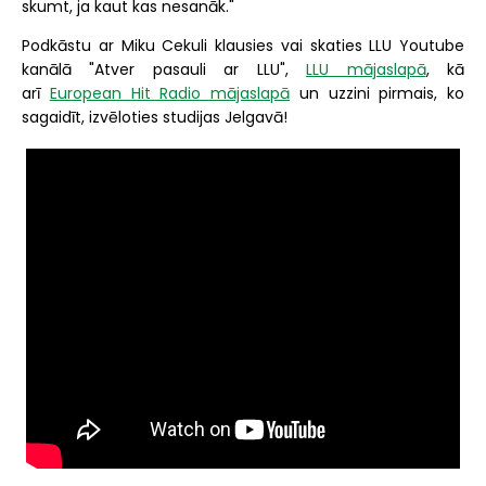
skumt, ja kaut kas nesanāk."
Podkāstu ar Miku Cekuli klausies vai skaties LLU Youtube
kanālā "Atver pasauli ar LLU",
LLU mājaslapā
, kā
arī
European Hit Radio mājaslapā
un uzzini pirmais, ko
sagaidīt, izvēloties studijas Jelgavā!