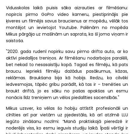
Vidusskolas laikā puisis sāka aizrauties ar filmēšanu:
nopircis pirmo GoPro video kameru, piestiprinājis pie
ķiveres un filmējis savus braucienus ar mopēdu, vēlāk tos
montējot un ievietojot Youtube. Palēnām no mopēda
Mikus pārgāja uz mašīnām un saprata, ka šī joma viņam ir
saistoša.
"2020. gada rudenī nopirku savu pirmo drifta auto, ar ko
aktīvi piedalījos treniņos. Ar filmēšanu nodarbojos paralēli,
bet nekad to nesasaistīju kopā. Tagad es filmēju, kā pats
braucu. Iepriekš filmēju dažādus pasākumus, kāzas,
reklāmas. Braukšana bija kā hobijs. Redzu, ka cilvēki
iedvesmojas, tāpēc gribu parādīt, kā tas ir – trenēties un
braukt driftā, jo es sāku no pašas apakšas un esmu
nonācis līdz treniņiem un vēlos piedalīties sacensībās."
Mikus uzsver, ka vēlas šo hobiju attīstīt profesionāli un
cīnīties arī par vietām uz pjedestāla, kā arī atzīmē LLU
iegūto zināšanu nozīmi: “Manā praktiskajā pieredzē ir
noderējis viss, ko esmu ieguvis studiju laikā. Īpaši vērtīgi ir