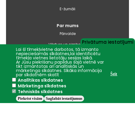
E-žurnāli
Par mums
Pārvalde
Privātuma iestatījumi
Vēsture un simbolika
Lai šī tīmekļvietne darbotos, tā izmanto
nepieciešamās sīkdatnes,lai identificētu
Studiju virzienu pārskati un pašnovērtējuma ziņojumi
tīmekļa vietnes lietotāju sesijas laikā.
Ar Jūsu piekrišanu papildus šajā vietnē var
tikt izmantotas arī analītiskās un
Iepirkumi
mārketinga sīkdatnes. Sīkāka informācija
par sīkdatnēm skatīt
Šeit
Analītikas sīkdatnes
Nāc studēt
Mārketinga sīkdatnes
Tehniskās sīkdatnes
Piekrist visām
Saglabāt iestatījumus
Jelgava
+15.7°C
2016 - 2026 © LBTU
Privātuma politika
Trauksmes celšana
Piekļūstamības ziņojums