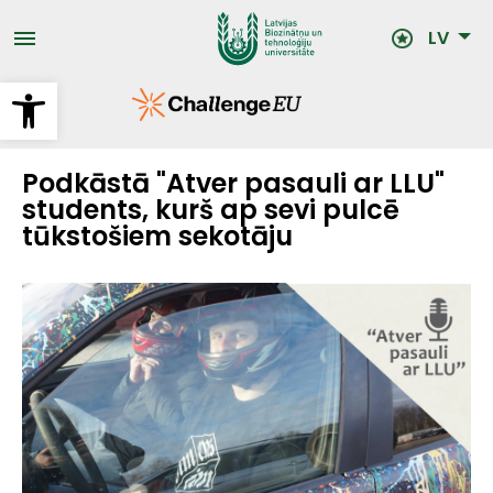
Pārlekt
uz
LV
galveno
saturu
Open toolbar
Podkāstā "Atver pasauli ar LLU"
students, kurš ap sevi pulcē
tūkstošiem sekotāju