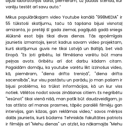
bijuši laboratorijas darbi, piemēram, uz jaudas stenda, kur
varēju testēt arī savu auto.”
Mikus populārākajam video Youtube kanālā "998MEDIA" ir
55 tūkstoši skatījumu, taču tā tapšana bijusi visnotaļ
amizanta, jo pretēji šī gada ziemai, pagājušā gadā sniegs
Alūksnē esot bijis tikai divas dienas. Tās apņēmīgais
jaunietis izmantojis, ķerot kadrus savam video projektam,
kurš skatījumus guvis ne tikai Latvijā un Baltijā, bet visā
Eiropā. "Es ļoti gribētu, lai filmēšana varētu būt mans
peļņas avots. Gribētu arī dot darbu kādam citam.
Pagaidām domāju, ka youtube varētu likt izzinošus video,
kā, piemēram, "diena drifta treniņā", "diena drifta
sacensībās", kur visu pastāstu un parādu, jo man pašam ir
bijusi problēma, ka trūkst informācijas, kā un kur viss
notiek. Vēlētos nodot savas zināšanas citiem. Es negribētu
"iesūnot" tikai vienā nišā, man patīk būt daudzveidīgam, jo
tas attīsta arī manas prasmes, tāpēc paralēli filmēju gan
intervijas, gan kāzas, gan reklāmas video,” savos mērķos
dalās jaunietis, kurš būdams Tehniskās fakultātes patriots
ir filmējis arī "Mehu dienas" un atzīst, ka nākamajās "Mehu