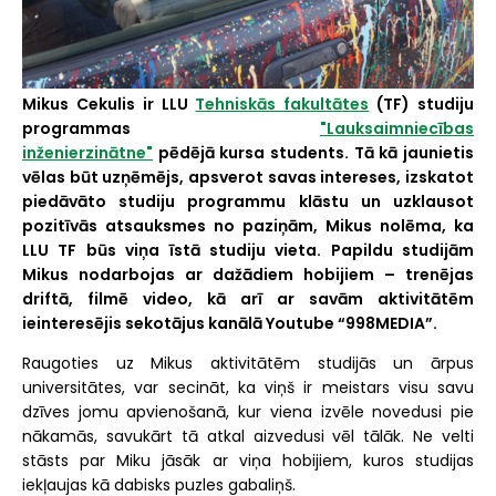
Mikus Cekulis ir LLU
Tehniskās fakultātes
(TF) studiju
programmas
"Lauksaimniecības
inženierzinātne"
pēdējā kursa students. Tā kā jaunietis
vēlas būt uzņēmējs, apsverot savas intereses, izskatot
piedāvāto studiju programmu klāstu un uzklausot
pozitīvās atsauksmes no paziņām, Mikus nolēma, ka
LLU TF būs viņa īstā studiju vieta. Papildu studijām
Mikus nodarbojas ar dažādiem hobijiem – trenējas
driftā, filmē video, kā arī ar savām aktivitātēm
ieinteresējis sekotājus kanālā Youtube “998MEDIA”.
Raugoties uz Mikus aktivitātēm studijās un ārpus
universitātes, var secināt, ka viņš ir meistars visu savu
dzīves jomu apvienošanā, kur viena izvēle novedusi pie
nākamās, savukārt tā atkal aizvedusi vēl tālāk. Ne velti
stāsts par Miku jāsāk ar viņa hobijiem, kuros studijas
iekļaujas kā dabisks puzles gabaliņš.