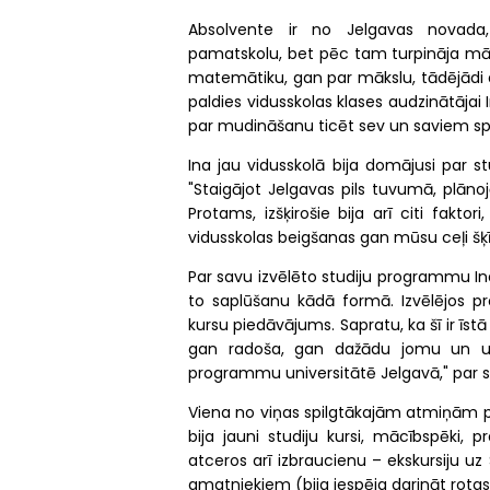
Absolvente ir no Jelgavas novada
pamatskolu, bet pēc tam turpināja mācī
matemātiku, gan par mākslu, tādējādi arī
paldies vidusskolas klases audzinātājai 
par mudināšanu ticēt sev un saviem sp
Ina jau vidusskolā bija domājusi par s
"Staigājot Jelgavas pils tuvumā, plāno
Protams, izšķirošie bija arī citi fakt
vidusskolas beigšanas gan mūsu ceļi šķīr
Par savu izvēlēto studiju programmu Ina
to saplūšanu kādā formā. Izvēlējos pr
kursu piedāvājums. Sapratu, ka šī ir īstā
gan radoša, gan dažādu jomu un uzz
programmu universitātē Jelgavā," par stu
Viena no viņas spilgtākajām atmiņām par s
bija jauni studiju kursi, mācībspēki,
atceros arī izbraucienu – ekskursiju uz
amatniekiem (bija iespēja darināt rota