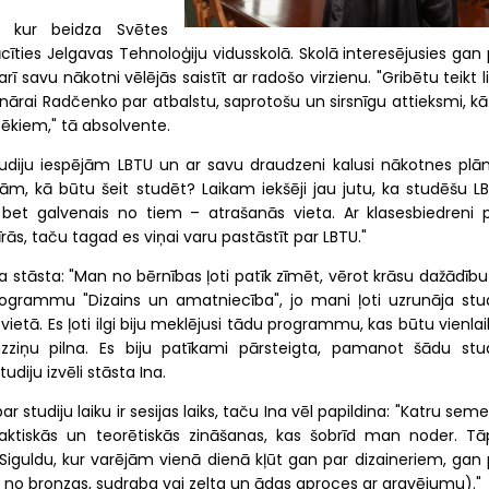
, kur beidza Svētes
ties Jelgavas Tehnoloģiju vidusskolā. Skolā interesējusies gan 
 savu nākotni vēlējās saistīt ar radošo virzienu. "Gribētu teikt l
Inārai Radčenko par atbalstu, saprotošu un sirsnīgu attieksmi, kā
ēkiem," tā absolvente.
tudiju iespējām LBTU un ar savu draudzeni kalusi nākotnes plān
jām, kā būtu šeit studēt? Laikam iekšēji jau jutu, ka studēšu LB
ori, bet galvenais no tiem – atrašanās vieta. Ar klasesbiedreni 
ās, taču tagad es viņai varu pastāstīt par LBTU."
 stāsta: "Man no bērnības ļoti patīk zīmēt, vērot krāsu dažādību
ogrammu "Dizains un amatniecība", jo mani ļoti uzrunāja stud
 vietā. Es ļoti ilgi biju meklējusi tādu programmu, kas būtu vienla
iņu pilna. Es biju patīkami pārsteigta, pamanot šādu stud
diju izvēli stāsta Ina.
tudiju laiku ir sesijas laiks, taču Ina vēl papildina: "Katru seme
 praktiskās un teorētiskās zināšanas, kas šobrīd man noder. Tā
 Siguldu, kur varējām vienā dienā kļūt gan par dizaineriem, gan 
s no bronzas, sudraba vai zelta un ādas aproces ar gravējumu)."