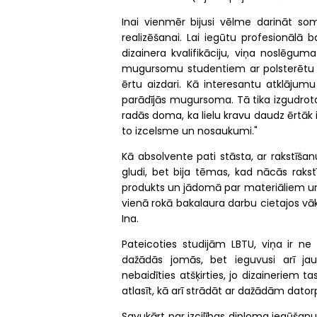
Inai vienmēr bijusi vēlme darināt som
realizēšanai. Lai iegūtu profesionālā
dizainera kvalifikāciju, viņa noslēgum
mugursomu studentiem ar polsterētu no
ērtu aizdari. Kā interesantu atklājumu
parādījās mugursoma. Tā tika izgudrota
radās doma, ka lielu kravu daudz ērtāk 
to izcelsme un nosaukumi."
Kā absolvente pati stāsta, ar rakstīšanu
gludi, bet bija tēmas, kad nācās rakstīt
produkts un jādomā par materiāliem un
vienā rokā bakalaura darbu cietajos vā
Ina.
Pateicoties studijām LBTU, viņa ir ne
dažādās jomās, bet ieguvusi arī jau
nebaidīties atšķirties, jo dizaineriem ta
atlasīt, kā arī strādāt ar dažādām dat
Savukārt par izcilības diploma iegūšanu 