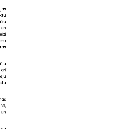
jas
ktu
ālu
 un
izi
iem
ras
tēja
 arī
ēju
sta
nas
šā,
u un
loma