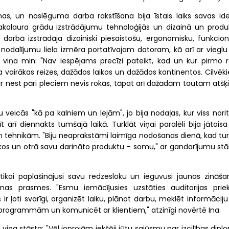
as, un noslēguma darba rakstīšana bija īstais laiks savas ide
 bakalaura grādu izstrādājumu tehnoloģijās un dizainā un produ
a darbā izstrādāja dizainiski piesaistošu, ergonomisku, funkcion
dalījumu liela izmēra portatīvajam datoram, kā arī ar vieglu
 viņa min: "Nav iespējams precīzi pateikt, kad un kur pirmo re
 vairākas reizes, dažādos laikos un dažādos kontinentos. Cilvēk
ir nest pāri pleciem nevis rokās, tāpat arī dažādām tautām atšķi
 veicās "kā pa kalniem un lejām", jo bija nodaļas, kur viss nori
 arī diennakts tumšajā laikā. Turklāt viņai paralēli bija jātaisa
 tehnikām. "Biju neaprakstāmi laimīga nodošanas dienā, kad tur
kos un otrā savu darināto produktu – somu," ar gandarījumu stā
 tikai paplašinājusi savu redzesloku un ieguvusi jaunas zināša
nas prasmes. "Esmu iemācījusies uzstāties auditorijas priek
s ir ļoti svarīgi, organizēt laiku, plānot darbu, meklēt informācij
orprogrammām un komunicēt ar klientiem," atzinīgi novērtē Ina.
viņa stāsta: "Vēl joprojām iekšēji jūtu sajūsmu par izcilības dip