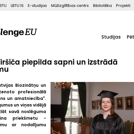
BTU
LBTU IS
E-studijas
Mūžizglītības centrs
Bibliotēka
Projekti
Studijas
Pē
iršiča piepilda sapni un izstrādā
mu
atvijas Biozinātņu un
stenoto profesionālā
ns un amatniecība".
gumus un viņas vidējā
rklāt savā noslēguma
aina priekšmetu -
mu ar nodalījumu