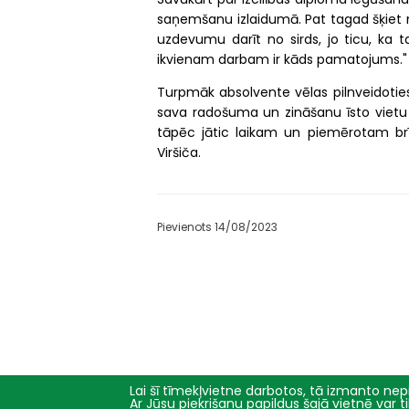
saņemšanu izlaidumā. Pat tagad šķiet 
uzdevumu darīt no sirds, jo ticu, ka t
ikvienam darbam ir kāds pamatojums."
Turpmāk absolvente vēlas pilnveidoties
sava radošuma un zināšanu īsto vietu d
tāpēc jātic laikam un piemērotam brīd
Viršiča.
Pievienots 14/08/2023
Lai šī tīmekļvietne darbotos, tā izmanto nepi
Ar Jūsu piekrišanu papildus šajā vietnē var 