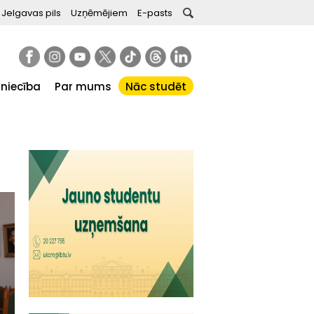
Jelgavas pils
Uzņēmējiem
E-pasts
tniecība
Par mums
Nāc studēt