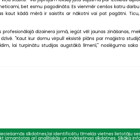
neticami, bet esmu pagodināta. Es vienmēr cenšos katru darbu
as kaut kādā mērā ir saistīts ar nākotni vai pat pagātni. Ticu,
 profesionālajā dizainera jomā, iegūt vēl jaunas zināšanas, mek
zīvē. "Kaut kur domu virpulī eksistē plāns par maģistra studij
im, lai turpinātu studijas augstākā līmenī," noslēguma saka 
eciešamās sīkdatnes,lai identificētu tīmekļa vietnes lietotāju sesi
tikt izmantotas arī analītiskās un mārketinga sīkdatnes. Sīkāka in