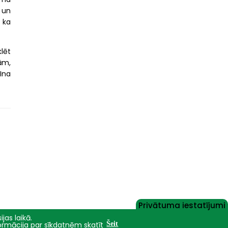
 un
 ka
lēt
ām,
Ina
Privātuma iestatījumi
jas laikā.
formācija par sīkdatnēm skatīt
Šeit