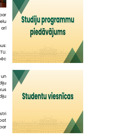
par
ielu
 arī
us:
TU.
pēc
 un
iju
ikus
iju
stri
pat
par