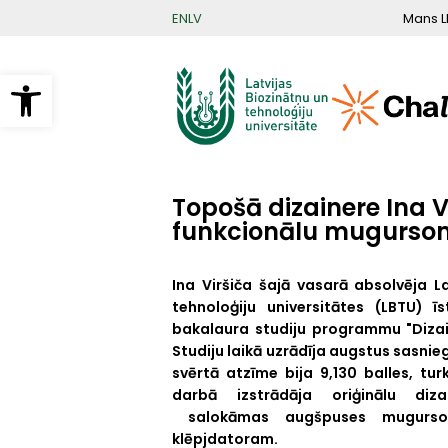
Pārlekt
Mans L
EN
LV
uz
galveno
saturu
Open toolbar
Topošā dizainere Ina V
funkcionālu mugurso
Ina Viršiča šajā vasarā absolvēja L
tehnoloģiju universitātes (LBTU) ī
bakalaura studiju programmu "Dizai
Studiju laikā uzrādīja augstus sasnie
svērtā atzīme bija 9,130 balles, tu
darbā izstrādāja oriģinālu diz
salokāmas augšpuses mugurso
klēpjdatoram.