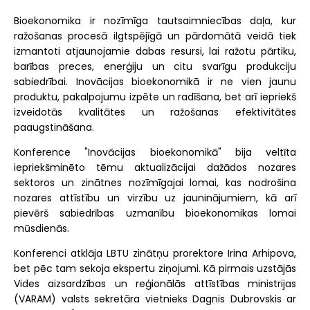
Bioekonomika ir nozīmīga tautsaimniecības daļa, kur
ražošanas procesā ilgtspējīgā un pārdomātā veidā tiek
izmantoti atjaunojamie dabas resursi, lai ražotu pārtiku,
barības preces, enerģiju un citu svarīgu produkciju
sabiedrībai. Inovācijas bioekonomikā ir ne vien jaunu
produktu, pakalpojumu izpēte un radīšana, bet arī iepriekš
izveidotās kvalitātes un ražošanas efektivitātes
paaugstināšana.
Konference "Inovācijas bioekonomikā" bija veltīta
iepriekšminēto tēmu aktualizācijai dažādos nozares
sektoros un zinātnes nozīmīgajai lomai, kas nodrošina
nozares attīstību un virzību uz jauninājumiem, kā arī
pievērš sabiedrības uzmanību bioekonomikas lomai
mūsdienās.
Konferenci atklāja LBTU zinātņu prorektore Irina Arhipova,
bet pēc tam sekoja ekspertu ziņojumi. Kā pirmais uzstājās
Vides aizsardzības un reģionālās attīstības ministrijas
(VARAM) valsts sekretāra vietnieks Dagnis Dubrovskis ar