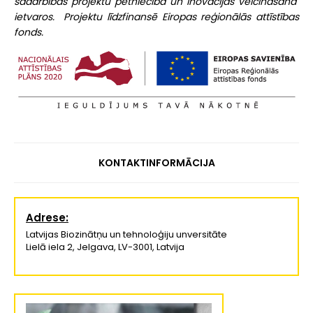
sadarbības projektu pētniecībā un inovācijās veicināšana"
ietvaros. Projektu līdzfinansē Eiropas reģionālās attīstības
fonds.
KONTAKTINFORMĀCIJA
Adrese:
Latvijas Biozinātņu un tehnoloģiju unversitāte
Lielā iela 2, Jelgava, LV-3001, Latvija