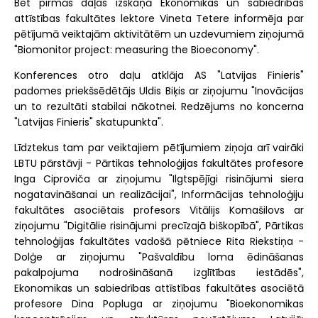
Bet pirmās daļas izskaņā Ekonomikas un sabiedrības
attīstības fakultātes lektore Vineta Tetere informēja par
pētījumā veiktajām aktivitātēm un uzdevumiem ziņojumā
"Biomonitor project: measuring the Bioeconomy".
Konferences otro daļu atklāja AS "Latvijas Finieris"
padomes priekšsēdētājs Uldis Biķis ar ziņojumu "Inovācijas
un to rezultāti stabilai nākotnei. Redzējums no koncerna
"Latvijas Finieris" skatupunkta".
Līdztekus tam par veiktajiem pētījumiem ziņoja arī vairāki
LBTU pārstāvji - Pārtikas tehnoloģijas fakultātes profesore
Inga Ciproviča ar ziņojumu "Ilgtspējīgi risinājumi siera
nogatavināšanai un realizācijai", Informācijas tehnoloģiju
fakultātes asociētais profesors Vitālijs Komašilovs ar
ziņojumu "Digitālie risinājumi precīzajā biškopībā", Pārtikas
tehnoloģijas fakultātes vadošā pētniece Rita Riekstiņa -
Dolģe ar ziņojumu "Pašvaldību loma ēdināšanas
pakalpojuma nodrošināšanā izglītības iestādēs",
Ekonomikas un sabiedrības attīstības fakultātes asociētā
profesore Dina Popluga ar ziņojumu "Bioekonomikas