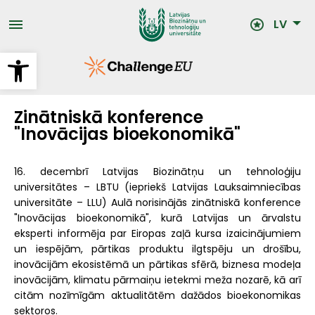
Pārlekt
uz
LV
galveno
saturu
Open toolbar
Zinātniskā konference
"Inovācijas bioekonomikā"
16. decembrī Latvijas Biozinātņu un tehnoloģiju
universitātes – LBTU (iepriekš Latvijas Lauksaimniecības
universitāte – LLU) Aulā norisinājās zinātniskā konference
"Inovācijas bioekonomikā", kurā Latvijas un ārvalstu
eksperti informēja par Eiropas zaļā kursa izaicinājumiem
un iespējām, pārtikas produktu ilgtspēju un drošību,
inovācijām ekosistēmā un pārtikas sfērā, biznesa modeļa
inovācijām, klimatu pārmaiņu ietekmi meža nozarē, kā arī
citām nozīmīgām aktualitātēm dažādos bioekonomikas
sektoros.