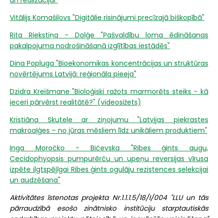
un realizācijai"
Vitālijs Komašilovs "Digitālie risinājumi precīzajā biškopībā"
Rita Riekstiņa - Dolģe "Pašvaldību loma ēdināšanas
pakalpojuma nodrošināšanā izglītības iestādēs"
Dina Popluga "Bioekonomikas koncentrācijas un struktūras
novērtējums Latvijā: reģionāla pieeja"
Dzidra Kreišmane "Bioloģiski ražots marmorēts steiks - kā
ieceri pārvērst realitātē?" (videosižets)
Kristiāna Skutele ar ziņojumu "Latvijas piekrastes
makroaļģes – no jūras mēsliem līdz unikāliem produktiem"
Inga Moročko - Bičevska "Ribes ģints augu,
Cecidophyopsis pumpurērču un upeņu reversijas vīrusa
izpēte ilgtspējīgai Ribes ģints ogulāju rezistences selekcijai
un audzēšana"
Aktivitātes īstenotas projekta Nr.1.1.1.5/18/I/004 "LLU un tās
pārraudzībā esošo zinātnisko institūciju starptautiskās