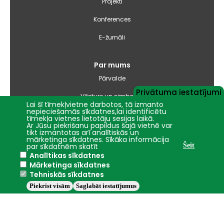
Projekti
Konferences
E-žurnāli
Par mums
Pārvalde
Privātuma iestatījumi
Vēsture un simbolika
Lai šī tīmekļvietne darbotos, tā izmanto
nepieciešamās sīkdatnes,lai identificētu
Studiju virzienu pārskati un pašnovērtējuma ziņojumi
tīmekļa vietnes lietotāju sesijas laikā.
Ar Jūsu piekrišanu papildus šajā vietnē var
tikt izmantotas arī analītiskās un
Iepirkumi
mārketinga sīkdatnes. Sīkāka informācija
par sīkdatnēm skatīt
Šeit
Analītikas sīkdatnes
Nāc studēt
Mārketinga sīkdatnes
Tehniskās sīkdatnes
Piekrist visām
Saglabāt iestatījumus
Jelgava
+22.2°C
2016 - 2026 © LBTU
Privātuma politika