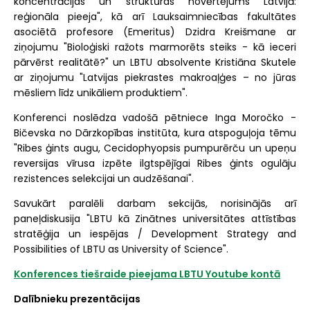
koncentrācijas un struktūras novērtējums Latvijā:
reģionāla pieeja", kā arī Lauksaimniecības fakultātes
asociētā profesore (Emeritus) Dzidra Kreišmane ar
ziņojumu "Bioloģiski ražots marmorēts steiks - kā ieceri
pārvērst realitātē?" un LBTU absolvente Kristiāna Skutele
ar ziņojumu "Latvijas piekrastes makroaļģes – no jūras
mēsliem līdz unikāliem produktiem".
Konferenci noslēdza vadošā pētniece Inga Moročko -
Bičevska no Dārzkopības institūta, kura atspoguļoja tēmu
"Ribes ģints augu, Cecidophyopsis pumpurērču un upeņu
reversijas vīrusa izpēte ilgtspējīgai Ribes ģints ogulāju
rezistences selekcijai un audzēšanai".
Savukārt paralēli darbam sekcijās, norisinājās arī
paneļdiskusija "LBTU kā Zinātnes universitātes attīstības
stratēģija un iespējas / Development Strategy and
Possibilities of LBTU as University of Science".
Konferences tiešraide pieejama LBTU Youtube kontā
Dalībnieku prezentācijas