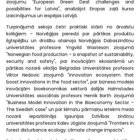
ziņojumu "European Green Deal: challenges and
possibilities for Latvia", analizējot Eiropas zaļā kursa
izaicinājumus un iespējas Latvijā.
Turpinājumā sekoja četri praktiski stāsti no ārvalstu
kolēģiem – Norvēģijas pieredzi par pārtikas produktu
ilgtspējību un drošību atainoja Norvēģijas Dabaszinātņu
universitātes profesore Yngvild Wasteson ziņojumā
"Norwegian food production – a snapshot of sustainability,
security and safety", par inovācijām ekosistēmā un
pārtikas nozarē vēstīja Belgradas Universitātes profesors
Viktor Nedovic ziņojumā "Innovation ecosystem that
boost innovations in the food sector", par biznesa modeļa
inovācijām bioekonomikas sektorā dalījās Halmstades
Universitātes asociētais profesors Henrik Barth ziņojumā
"Business Model Innovation in the Bioeconomy Sector -
The Swedish case" un par klimatu pārmaiņu ietekmi meža
nozarē iepazīstināja Igaunijas Dzīvības zinātņu
universitātes profesors Kalev Jõgiste ziņojumā "Frontiers in
forest disturbance ecology: climate change impacts".