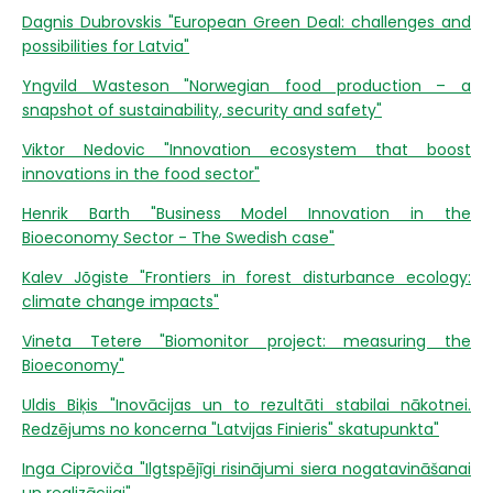
Dagnis Dubrovskis "European Green Deal: challenges and
possibilities for Latvia"
Yngvild Wasteson "Norwegian food production – a
snapshot of sustainability, security and safety"
Viktor Nedovic "Innovation ecosystem that boost
innovations in the food sector"
Henrik Barth "Business Model Innovation in the
Bioeconomy Sector - The Swedish case"
Kalev Jõgiste "Frontiers in forest disturbance ecology:
climate change impacts"
Vineta Tetere "Biomonitor project: measuring the
Bioeconomy"
Uldis Biķis "Inovācijas un to rezultāti stabilai nākotnei.
Redzējums no koncerna "Latvijas Finieris" skatupunkta"
Inga Ciproviča "Ilgtspējīgi risinājumi siera nogatavināšanai