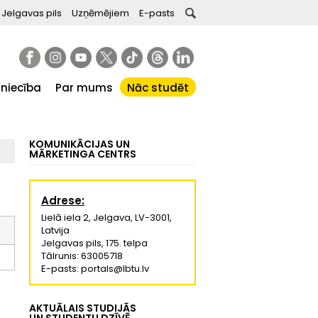
Jelgavas pils
Uzņēmējiem
E-pasts
tniecība
Par mums
Nāc studēt
KOMUNIKĀCIJAS UN
MĀRKETINGA CENTRS
Adrese:
Lielā iela 2, Jelgava, LV-3001,
Latvija
Jelgavas pils, 175. telpa
Tālrunis: 63005718
E-pasts: portals@lbtu.lv
AKTUĀLAIS STUDIJĀS