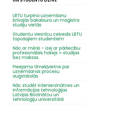
UN STUDENTU DZĪVĒ
LBTU turpina uzņemšanu
brīvajās bakalaura un maģistra
studiju vietās
Studentu viesnīcu ceļvedis LBTU
topošajiem studentiem
Nāc ar mērķi – izej ar pārliecību:
profesionālais hokejs = studijas
bez maksas
Pieejama tīmekļvietne par
uzņemšanas procesu
augstskolās
Nāc studēt inženierzinātnes un
informācijas tehnoloģijas
Latvijas Biozinātņu un
tehnoloģiju universitātē