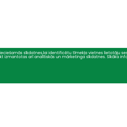
eciešamās sīkdatnes,lai identificētu tīmekļa vietnes lietotāju sesi
tikt izmantotas arī analītiskās un mārketinga sīkdatnes. Sīkāka in
Pētniecība
Par mums
Pētījumu virzieni
Pārvalde
Projekti
Vēsture un simbolika
Konferences
Studiju virzienu pārskati un
pašnovērtējuma ziņojumi
E-žurnāli
Iepirkumi
2016 - 2026 © LBTU
Privātuma politika
Trauksmes celšana
Piekļūstamības ziņojums