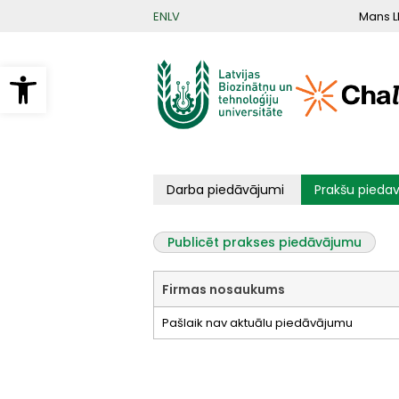
Pārlekt
Mans L
EN
LV
uz
galveno
saturu
Open toolbar
Primārās
Darba piedāvājumi
Prakšu pieda
cilnes
Publicēt prakses piedāvājumu
Firmas nosaukums
Pašlaik nav aktuālu piedāvājumu