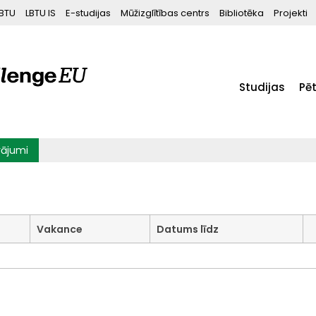
BTU
LBTU IS
E-studijas
Mūžizglītības centrs
Bibliotēka
Projekti
Studijas
Pē
vājumi
Vakance
Datums līdz