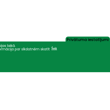
Privātuma iestatījumi
jas laikā.
formācija par sīkdatnēm skatīt
Šeit
Nāc studēt