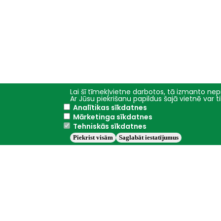
Lai šī tīmekļvietne darbotos, tā izmanto nepi
Ar Jūsu piekrišanu papildus šajā vietnē var 
Analītikas sīkdatnes
Galvenā
Studijas
Mārketinga sīkdatnes
izvēlne
Tehniskās sīkdatnes
Fakultātes
Piekrist visām
Saglabāt iestatījumus
Studiju programmas
Studiju iespējas
Nodarbību grafiki
Jelgava
+18.1°C