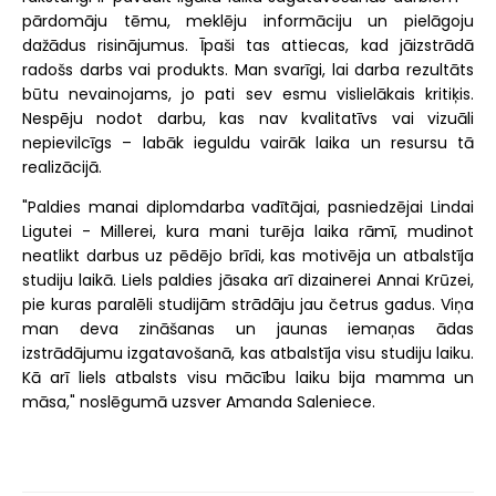
pārdomāju tēmu, meklēju informāciju un pielāgoju
dažādus risinājumus. Īpaši tas attiecas, kad jāizstrādā
radošs darbs vai produkts. Man svarīgi, lai darba rezultāts
būtu nevainojams, jo pati sev esmu vislielākais kritiķis.
Nespēju nodot darbu, kas nav kvalitatīvs vai vizuāli
nepievilcīgs – labāk ieguldu vairāk laika un resursu tā
realizācijā.
"Paldies manai diplomdarba vadītājai, pasniedzējai Lindai
Ligutei - Millerei, kura mani turēja laika rāmī, mudinot
neatlikt darbus uz pēdējo brīdi, kas motivēja un atbalstīja
studiju laikā. Liels paldies jāsaka arī dizainerei Annai Krūzei,
pie kuras paralēli studijām strādāju jau četrus gadus. Viņa
man deva zināšanas un jaunas iemaņas ādas
izstrādājumu izgatavošanā, kas atbalstīja visu studiju laiku.
Kā arī liels atbalsts visu mācību laiku bija mamma un
māsa," noslēgumā uzsver Amanda Saleniece.