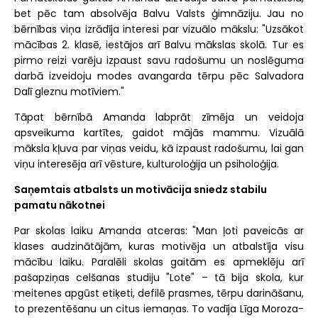
bet pēc tam absolvēja Balvu Valsts ģimnāziju. Jau no
bērnības viņa izrādīja interesi par vizuālo mākslu: "Uzsākot
mācības 2. klasē, iestājos arī Balvu mākslas skolā. Tur es
pirmo reizi varēju izpaust savu radošumu un noslēguma
darbā izveidoju modes avangarda tērpu pēc Salvadora
Dalī gleznu motīviem."
Tāpat bērnībā Amanda labprāt zīmēja un veidoja
apsveikuma kartītes, gaidot mājās mammu. Vizuālā
māksla kļuva par viņas veidu, kā izpaust radošumu, lai gan
viņu interesēja arī vēsture, kulturoloģija un psiholoģija.
Saņemtais atbalsts un motivācija sniedz stabilu
pamatu nākotnei
Par skolas laiku Amanda atceras: "Man ļoti paveicās ar
klases audzinātājām, kuras motivēja un atbalstīja visu
mācību laiku. Paralēli skolas gaitām es apmeklēju arī
pašapziņas celšanas studiju "Lote" – tā bija skola, kur
meitenes apgūst etiķeti, defilē prasmes, tērpu darināšanu,
to prezentēšanu un citus iemaņas. To vadīja Līga Moroza-