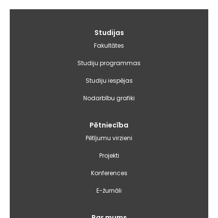
Galvenā
Studijas
izvēlne
Fakultātes
Studiju programmas
Studiju iespējas
Nodarbību grafiki
Pētniecība
Pētījumu virzieni
Projekti
Konferences
E-žurnāli
Par mums