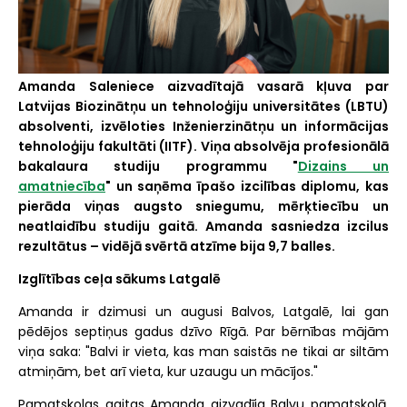
Amanda Saleniece aizvadītajā vasarā kļuva par
Latvijas Biozinātņu un tehnoloģiju universitātes (LBTU)
absolventi, izvēloties Inženierzinātņu un informācijas
tehnoloģiju fakultāti (IITF). Viņa absolvēja profesionālā
bakalaura studiju programmu "
Dizains un
amatniecība
" un saņēma īpašo izcilības diplomu, kas
pierāda viņas augsto sniegumu, mērķtiecību un
neatlaidību studiju gaitā. Amanda sasniedza izcilus
rezultātus – vidējā svērtā atzīme bija 9,7 balles.
Izglītības ceļa sākums Latgalē
Amanda ir dzimusi un augusi Balvos, Latgalē, lai gan
pēdējos septiņus gadus dzīvo Rīgā. Par bērnības mājām
viņa saka: "Balvi ir vieta, kas man saistās ne tikai ar siltām
atmiņām, bet arī vieta, kur uzaugu un mācījos."
Pamatskolas gaitas Amanda aizvadīja Balvu pamatskolā,