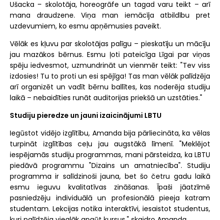
Ušacka – skolotāja, horeogrāfe un tagad varu teikt – arī
mana draudzene. Viņa man iemācīja atbildību pret
uzdevumiem, ko esmu apņēmusies paveikt.
Vēlāk es kļuvu par skolotājas palīgu – pieskatīju un mācīju
jau mazākos bērnus. Esmu ļoti pateicīga Līgai par viņas
spēju iedvesmot, uzmundrināt un vienmēr teikt: "Tev viss
izdosies! Tu to proti un esi spējīga! Tas man vēlāk palīdzēja
arī organizēt un vadīt bērnu ballītes, kas noderēja studiju
laikā – nebaidīties runāt auditorijas priekšā un uzstāties."
Studiju pieredze un jauni izaicinājumi LBTU
Iegūstot vidējo izglītību, Amanda bija pārliecināta, ka vēlas
turpināt izglītības ceļu jau augstākā līmenī. "Meklējot
iespējamās studiju programmas, mani pārsteidza, ka LBTU
piedāvā programmu "Dizains un amatniecība". Studiju
programma ir salīdzinoši jauna, bet šo četru gadu laikā
esmu ieguvu kvalitatīvas zināšanas. Īpaši jāatzīmē
pasniedzēju individuālā un profesionālā pieeja katram
studentam. Lekcijas notika interaktīvi, iesaistot studentus,
kuri palīdzēja vieglāk apgūt kursus," skaidro Amanda.