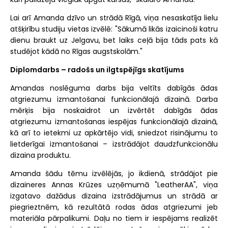
Lai arī Amanda dzīvo un strādā Rīgā, viņa nesaskatīja lielu
atšķirību studiju vietas izvēlē: "Sākumā likās izaicinoši katru
dienu braukt uz Jelgavu, bet laiks ceļā bija tāds pats kā
studējot kādā no Rīgas augstskolām."
Diplomdarbs – radošs un ilgtspējīgs skatījums
Amandas noslēguma darbs bija veltīts dabīgās ādas
atgriezumu izmantošanai funkcionālajā dizainā. Darba
mērķis bija noskaidrot un izvērtēt dabīgās ādas
atgriezumu izmantošanas iespējas funkcionālajā dizainā,
kā arī to ietekmi uz apkārtējo vidi, sniedzot risinājumu to
lietderīgai izmantošanai – izstrādājot daudzfunkcionālu
dizaina produktu.
Amanda šādu tēmu izvēlējās, jo ikdienā, strādājot pie
dizaineres Annas Krūzes uzņēmumā "LeatherAA", viņa
izgatavo dažādus dizaina izstrādājumus un strādā ar
piegrieztnēm, kā rezultātā rodas ādas atgriezumi jeb
materiāla pārpalikumi. Daļu no tiem ir iespējams realizēt