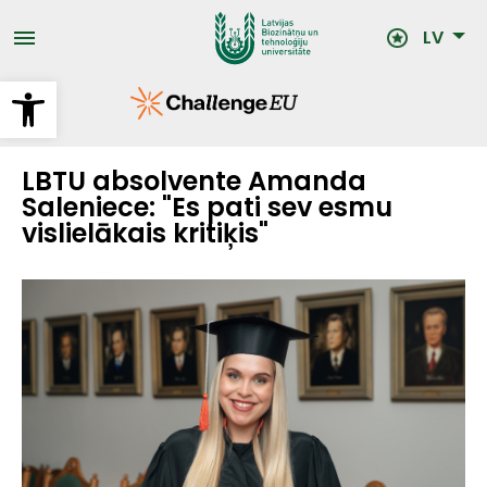
Pārlekt
uz
LV
galveno
saturu
Open toolbar
LBTU absolvente Amanda
Saleniece: "Es pati sev esmu
vislielākais kritiķis"