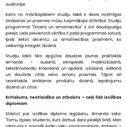
auditorijai.
Katrs no mācībspēkiem studiju laikā ir devis nozīmīgas
zināšanas un prasmes mūsu turpmākajai attīstībai. Studiju
programmā "Dizains un amatniecība" ir ļoti daudzpusīga
pieeja. Liela pievienotā vērtība ir pašā programmas saturā,
īpaši liekot akcentu uz amatniecības prasmēm, ko
veiksmīgi integrēt dizainā.
Studiju laikā tika apgūtas daudzas jaunas praktiskās
iemaņas – aušanā, sietspiedē, mašīnizšūšanā,
tekstilmateriālu krāsošanā un apdarē, izšūšanā, adīšanā
un daudzās citās seno amatu prasmēs. Tāpat arī
teorētiskās zināšanas produktu dizainā, iepakojumu
dizainā un citos.
Kritiskums, neatlaidība un atbalsts – ceļš līdz izcilības
diplomam
Stāstot par izcilības diploma iegūšanu, Amanda saka:
"Esmu tipisks students, kurš darbus dara pēdējā brīdī. Man
raksturīgi ir pavadīt ilgāku laiku sagatavošanās darbiem –