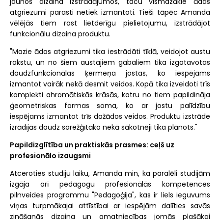
jaunos dizaina izstrādājumos, taču vismazākie ādas
atgriezumi parasti netiek izmantoti. Tieši tāpēc Amanda
vēlējās tiem rast lietderīgu pielietojumu, izstrādājot
funkcionālu dizaina produktu.
"Mazie ādas atgriezumi tika iestrādāti tīklā, veidojot austu
rakstu, un no šiem austajiem gabaliem tika izgatavotas
daudzfunkcionālas ķermeņa jostas, ko iespējams
izmantot vairāk nekā desmit veidos. Kopā tika izveidoti trīs
komplekti ahromātiskās krāsās, katru no tiem papildināja
ģeometriskas formas soma, ko ar jostu palīdzību
iespējams izmantot trīs dažādos veidos. Produktu izstrāde
izrādījās daudz sarežģītāka nekā sākotnēji tika plānots."
Papildizglītība un praktiskās prasmes: ceļš uz
profesionālo izaugsmi
Atceroties studiju laiku, Amanda min, ka paralēli studijām
izgāja arī pedagogu profesionālās kompetences
pilnveides programmu "Pedagoģija", kas ir liels ieguvums
viņas turpmākajai attīstībai ar iespējām dalīties savās
zināšanās dizaina un amatniecības jomās plašākai