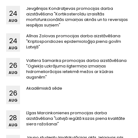
Jevgēnijas Kondratjevas promocijas darba
24
aizstāvēšana "Kortikosteroīdu izraisītās
morfofunkcionālās izmaiņas aknās un to reversijas
AUG
iespējas suņiem"
Alīnas Zolovas promocijas darba aizstāvēšana
24
"Kriptosporidiozes epidemioloğija piena govīm
Latvijā"
AUG
Valtera Samarika promocijas darba aizstāvēšana
26
"Oglekļa uzkrājuma ilgtermiņa izmaiņas
hidromeliorācijas ietekmē mežos ar kūdras
AUG
augsnēm"
Akadēmiskā sēde
26
AUG
Līgas Marcinkonienes promocijas darba
28
aizstāvēšana "Latvijā iegūtā kazas piena kvalitāte
siera ražošanai"
AUG
Jauno studentu Imatrikulācijas akts Jelgavas pils