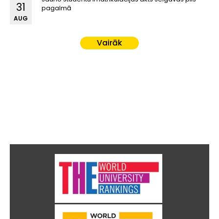
31
pagalmā
AUG
Vairāk