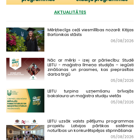
AKTUALITĀTES
Mērķtiecīgs ceļš viesmīlības nozarē: Kitijas
Bartonikas stāsts
06/08/2026
Nāc ar mērķi - izej ar pārliecību: Studē
LBTU - maģistra līmeņa studijās – iegūsti
zināšanas un prasmes, kas pieprasītas
darba tirgū
05/08/2026
LBTU turpina uzņemšanu brīvajās
bakalaura un maģistra studiju vietās
05/08/2026
LBTU uzsāk valsts pētījumu programmas
projektu Latvijas pārtikas sistēmas
noturības un konkurētspējas stiprināšanai
05/08/2026