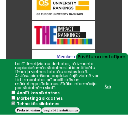
Privātuma iestatījumi
Lai šī tīmekļvietne darbotos, tā izmanto
nepieciešamās sīkdatnes,lai identificētu
tīmekļa vietnes lietotāju sesijas laikā.
Ar Jūsu piekrišanu papildus šajā vietnē var
tikt izmantotas arī analītiskās un
mārketinga sīkdatnes. Sīkāka informācija
par sīkdatnēm skatīt
Šeit
Analītikas sīkdatnes
Mārketinga sīkdatnes
Tehniskās sīkdatnes
Piekrist visām
Saglabāt iestatījumus
Jelgava
+15°C
2016 - 2026 © LBTU