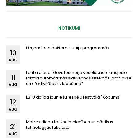
NOTIKUMI
Uzņemšana doktora studiju programmās
10
AUG
Lauka diena "Govs tesmeņa veselību ietekmējošie
11
faktori automātiskās slaukšanas sistēmās: profilakse
un efektivitātes uzlabošana"
AUG
LBTU dalība jauniešu iespēju festivālā "Kopums"
12
AUG
Maizes diena Lauksaimniecības un pārtikas
21
tehnoloģijas fakultātē
AUG