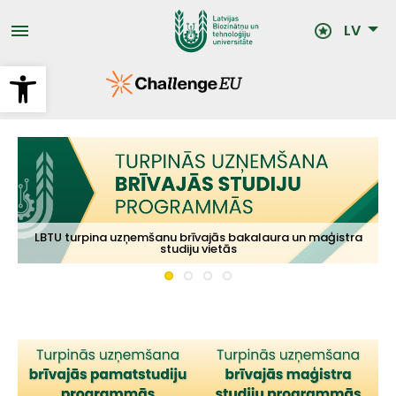
Pārlekt
uz
LV
galveno
saturu
Open toolbar
Uzņemšana doktora studiju programmās no 10. augusta līdz
LBTU turpina uzņemšanu brīvajās bakalaura un maģistra
LBTU - Latvijas Biozinātņu un tehnoloģiju universitāte
Augstākā izglītība Jelgavā
21. augustam
studiju vietās