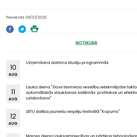
Pievienots 08/01/2025
NOTIKUMI
Uzņemšana doktora studiju programmās
10
AUG
Lauka diena "Govs tesmeņa veselību ietekmējošie fakto
11
automātiskās slaukšanas sistēmās: profilakse un efektiv
uzlabošana"
AUG
LBTU dalība jauniešu iespēju festivālā "Kopums"
12
AUG
Maizes diena Lauksaimniecības un pārtikas tehnoloģijas