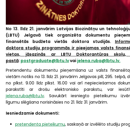
No 13. līdz 21. janvārim Latvijas Biozinātņu un tehnoloģij
(LBTU) Jelgavā tiek organizēta dokumentu pieņem
finansētās budžeta vietās doktora studijās.
Inform
doktora studiju programmās ir pieejamas valsts finan
vietas, jāsazinās ar LBTU Doktorantūras skolu,
pastā
:
postgraduate@lbtu.lv
vai
jelena.ruba@lbtu.lv.
Pretendentu dokumentu pieņemšana uz valsts finansēta
vietām notiks no 13. līdz 21. janvārim Jelgavas pilī, 295. telpā,
no plkst. 9.00 līdz plkst. 16.00 vai arī nepieciešamos dok
parakstīti ar drošu elektronisko parakstu, var iesūt
jelena.ruba@lbtu.lv
. Savukārt iesniegto pieteikumu izvē
līgumu slēgšana norisināsies no 21. līdz 31. janvārim.
Iesniedzamie dokumenti:
pretendenta pieteikumu
, saskaņā ar izvēlēto studiju p