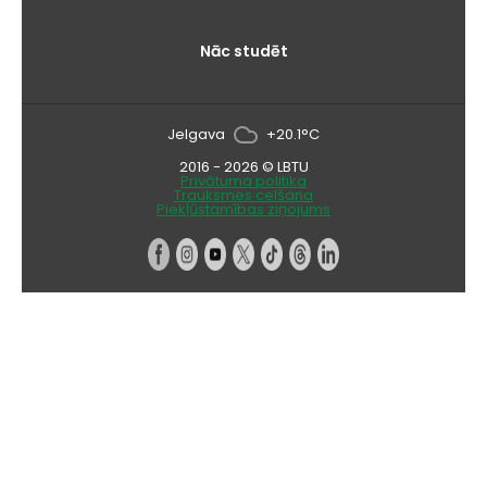
Nāc studēt
Jelgava
+20.1°C
2016 - 2026 © LBTU
Privātuma politika
Trauksmes celšana
Piekļūstamības ziņojums