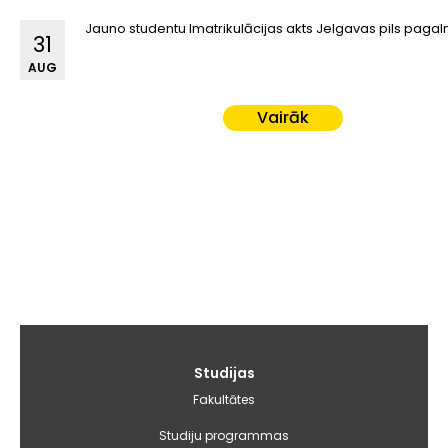
Jauno studentu Imatrikulācijas akts Jelgavas pils paga
31
AUG
Vairāk
Galvenā
Studijas
izvēlne
Fakultātes
Studiju programmas