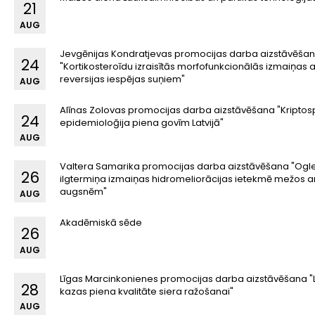
21
AUG
Jevgēnijas Kondratjevas promocijas darba aizstāvēša
24
"Kortikosteroīdu izraisītās morfofunkcionālās izmaiņas 
reversijas iespējas suņiem"
AUG
Alīnas Zolovas promocijas darba aizstāvēšana "Kriptos
24
epidemioloğija piena govīm Latvijā"
AUG
Valtera Samarika promocijas darba aizstāvēšana "Ogl
26
ilgtermiņa izmaiņas hidromeliorācijas ietekmē mežos a
augsnēm"
AUG
Akadēmiskā sēde
26
AUG
Līgas Marcinkonienes promocijas darba aizstāvēšana "L
28
kazas piena kvalitāte siera ražošanai"
AUG