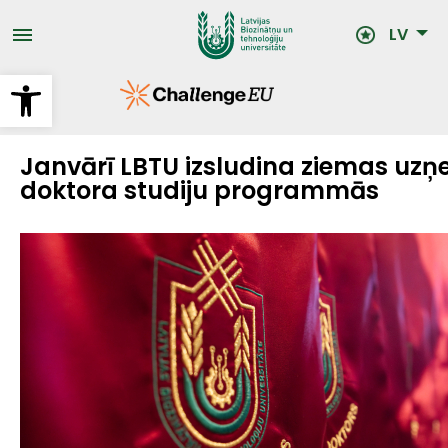
Pārlekt
uz
LV
galveno
saturu
Open toolbar
Janvārī LBTU izsludina ziemas uz
doktora studiju programmās