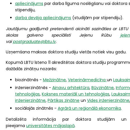
apliecinājums
par darba līguma noslēgšanu vai doktora 
stipendiju,
darba devēja apliecinājums
(studijām par stipendiju).
Jautājumu gadījumā pretendenti aicināti sazināties ar LBTU
skolas galveno speciālisti Jeļenu Rūbu
jele
vai
postgraduate@lbtu.lv
.
Uzņemšana maksas doktora studiju vietās notiek visu gadu.
Kopumā LBTU īsteno 11 akreditētas doktora studiju programma
dažādās zinātņu nozarēs:
biozinātnēs -
Mežzinātne
,
Veterinārmedicīna
un
Lauksai
inženierzinātnēs -
Ainavu arhitektūra
,
Būvzinātne
,
Inform
tehnoloģijas
,
Koksnes materiāli un tehnoloģijas
,
Lauksaim
inženierzinātn
e
,
Pārtikas zinātne
un
Vides inženierzinātne
sociālajās zinātnēs -
Agrārā un reģionālā ekonomika
.
Detalizēta informācija par doktora studijām un p
pieejama
universitātes mājaslapā
.