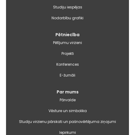
Studiju iespējas
Nodarbību grafiki
Pētniecība
Pētījumu virzieni
Projekti
Konferences
E-žurnāli
Par mums
Pārvalde
Vēsture un simbolika
Studiju virzienu pārskati un pašnovērtējuma ziņojumi
Iepirkumi