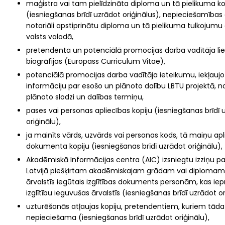
maģistra vai tam pielīdzināta diploma un tā pielikuma ko
(iesniegšanas brīdī uzrādot oriģinālus), nepieciešamība
notariāli apstiprinātu diploma un tā pielikuma tulkojumu 
valsts valodā,
pretendenta un potenciālā promocijas darba vadītāja lie
biogrāfijas (Europass Curriculum Vitae),
potenciālā promocijas darba vadītāja ieteikumu, iekļaujo
informāciju par esošo un plānoto dalību LBTU projektā, n
plānoto slodzi un dalības termiņu,
pases vai personas apliecības kopiju (iesniegšanas brīdī 
oriģinālu),
ja mainīts vārds, uzvārds vai personas kods, tā maiņu ap
dokumenta kopiju (iesniegšanas brīdī uzrādot oriģinālu),
Akadēmiskā Informācijas centra (AIC) izsniegtu izziņu p
Latvijā piešķirtam akadēmiskajam grādam vai diplomam 
ārvalstīs iegūtais izglītības dokuments personām, kas iep
izglītību ieguvušas ārvalstīs (iesniegšanas brīdī uzrādot or
uzturēšanās atļaujas kopiju, pretendentiem, kuriem tāda
nepieciešama (iesniegšanas brīdī uzrādot oriģinālu),