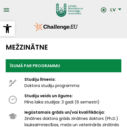
Pārlekt
uz
LV
galveno
saturu
Open toolbar
MEŽZINĀTNE
ĪSUMĀ PAR PROGRAMMU
Studiju līmenis:
Doktora studiju programma
Studiju veids un ilgums:
Pilna laika studijas: 3 gadi (6 semestri)
Iegūstamais grāds un/vai kvalifikācija:
Zinātnes doktora grāds zinātnes doktors (Ph.D.)
lauksaimniecības, meža un veterinārās zinātnēs