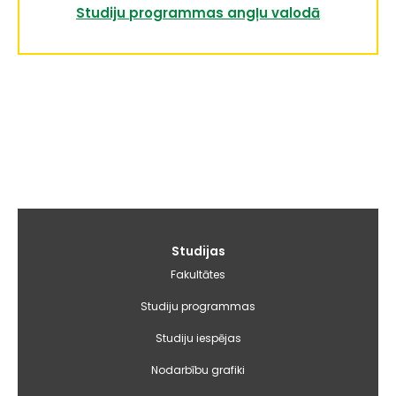
Studiju programmas angļu valodā
Galvenā
Studijas
izvēlne
Fakultātes
Studiju programmas
Studiju iespējas
Nodarbību grafiki