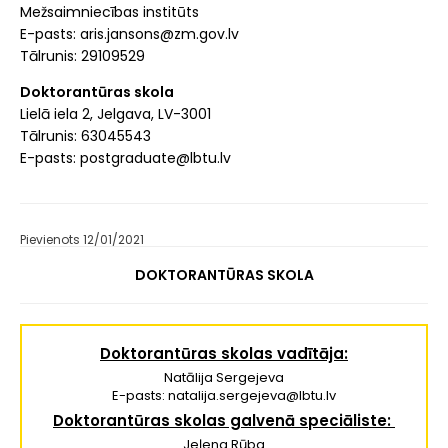
Mežsaimniecības institūts
E-pasts: aris.jansons@zm.gov.lv
Tālrunis: 29109529
Doktorantūras skola
Lielā iela 2, Jelgava, LV-3001
Tālrunis: 63045543
E-pasts: postgraduate@lbtu.lv
Pievienots 12/01/2021
DOKTORANTŪRAS SKOLA
Doktorantūras skolas vadītāja:
Natālija Sergejeva
E-pasts: natalija.sergejeva@lbtu.lv
Doktorantūras skolas galvenā speciāliste:
Jeļena Rūba