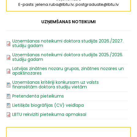
E-pasts: jelena.ruba@lbtu.lv; postgraduate@lbtu.lv
UZŅEMŠANAS NOTEIKUMI
Uzņemšanas noteikumi doktora studijās 2026./2027.
studiju gadam
Uzņemšanas noteikumi doktora studijās 2025./2026.
studiju gadam
Latvijas zinātnes nozaru grupas, zinātnes nozares un
apakšnozares
Uzņemšanas kritēriji konkursam uz valsts
finansētām doktora studiju vietām
Pretendenta pieteikums
Lietišķās biogrāfijas (CV) veidlapa
LBTU rekvizīti pieteikuma apmaksai