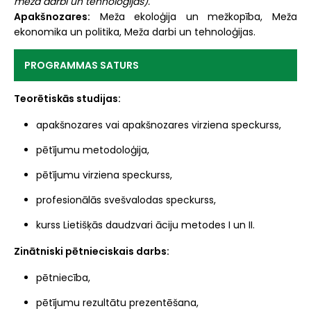
meža darbi un tehnoloģijas).
Apakšnozares:
Meža ekoloģija un mežkopība, Meža
ekonomika un politika, Meža darbi un tehnoloģijas.
PROGRAMMAS SATURS
Teorētiskās studijas:
apakšnozares vai apakšnozares virziena speckurss,
pētījumu metodoloģija,
pētījumu virziena speckurss,
profesionālās svešvalodas speckurss,
kurss Lietišķās daudzvari āciju metodes I un II.
Zinātniski pētnieciskais darbs:
pētniecība,
pētījumu rezultātu prezentēšana,