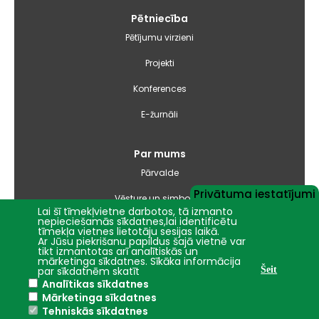
Pētniecība
Pētījumu virzieni
Projekti
Konferences
E-žurnāli
Par mums
Pārvalde
Privātuma iestatījumi
Vēsture un simbolika
Lai šī tīmekļvietne darbotos, tā izmanto
nepieciešamās sīkdatnes,lai identificētu
Studiju virzienu pārskati un pašnovērtējuma ziņojumi
tīmekļa vietnes lietotāju sesijas laikā.
Ar Jūsu piekrišanu papildus šajā vietnē var
Iepirkumi
tikt izmantotas arī analītiskās un
mārketinga sīkdatnes. Sīkāka informācija
par sīkdatnēm skatīt
Šeit
Analītikas sīkdatnes
Nāc studēt
Mārketinga sīkdatnes
Tehniskās sīkdatnes