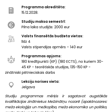
Programma akreditēta:
15.12.2028.
Studiju maksa semestrī:
Pilna laika studijās: 2000 eur
Valsts finansētās budžeta vietas:
līdz 4
Valsts stipendijas apmērs – 140 eur
Programmas apjoms:
180 kredītpunkti (KP) (180 ECTS), no kuriem 30-
45 KP - teorētiskās studijas, 135-150 KP -
zinātniski pētnieciskais darbs
Lekciju norises vieta:
Jelgava
Studiju programmas mērķis ir sagatavot augstākās
kvalifikācijas zinātniekus Mežzinātņu nozarē (apakšnozares:
meža ekoloģija un mežkopība, meža ekonomika un politika,