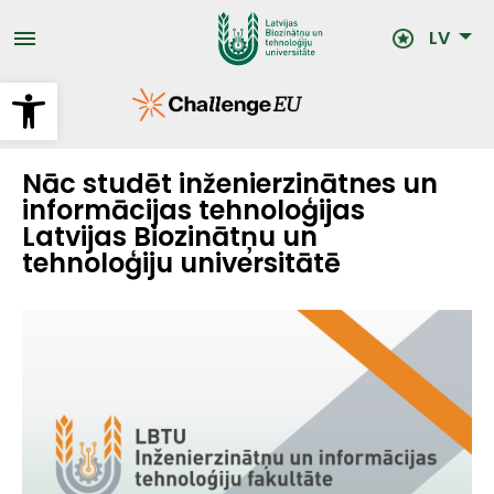
Pārlekt
uz
LV
galveno
saturu
Open toolbar
Nāc studēt inženierzinātnes un
informācijas tehnoloģijas
Latvijas Biozinātņu un
tehnoloģiju universitātē