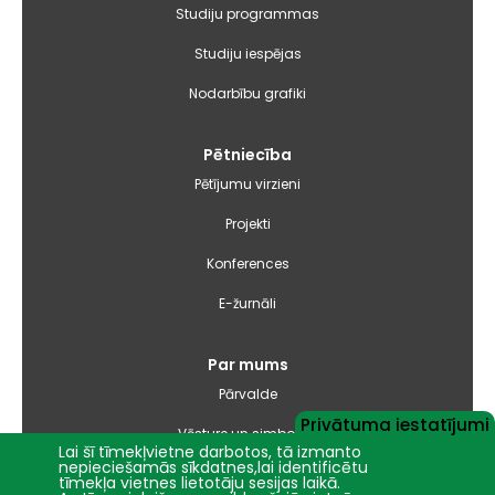
Studiju programmas
Studiju iespējas
Nodarbību grafiki
Pētniecība
Pētījumu virzieni
Projekti
Konferences
E-žurnāli
Par mums
Pārvalde
Privātuma iestatījumi
Vēsture un simbolika
Lai šī tīmekļvietne darbotos, tā izmanto
nepieciešamās sīkdatnes,lai identificētu
Studiju virzienu pārskati un pašnovērtējuma ziņojumi
tīmekļa vietnes lietotāju sesijas laikā.