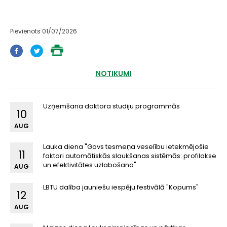
Pievienots 01/07/2026
NOTIKUMI
Uzņemšana doktora studiju programmās
10
AUG
Lauka diena "Govs tesmeņa veselību ietekmējošie
11
faktori automātiskās slaukšanas sistēmās: profilakse
un efektivitātes uzlabošana"
AUG
LBTU dalība jauniešu iespēju festivālā "Kopums"
12
AUG