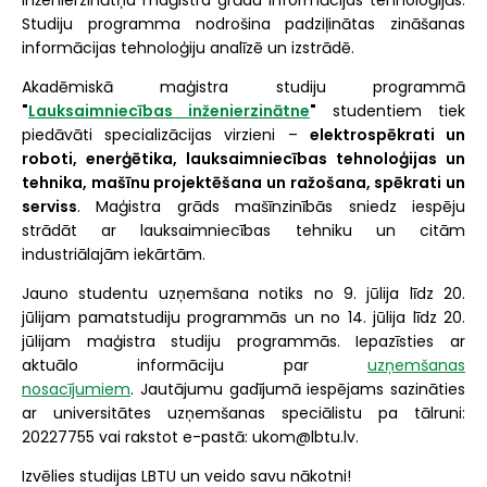
inženierzinātņu maģistra grādu informācijas tehnoloģijās.
Studiju programma nodrošina padziļinātas zināšanas
informācijas tehnoloģiju analīzē un izstrādē.
Akadēmiskā maģistra studiju programmā
"
Lauksaimniecības inženierzinātne
"
studentiem tiek
piedāvāti specializācijas virzieni –
elektrospēkrati un
roboti, enerģētika, lauksaimniecības tehnoloģijas un
tehnika, mašīnu projektēšana un ražošana, spēkrati un
serviss
. Maģistra grāds mašīnzinībās sniedz iespēju
strādāt ar lauksaimniecības tehniku un citām
industriālajām iekārtām.
Jauno studentu uzņemšana notiks no 9. jūlija līdz 20.
jūlijam pamatstudiju programmās un no 14. jūlija līdz 20.
jūlijam maģistra studiju programmās. Iepazīsties ar
aktuālo informāciju par
uzņemšanas
nosacījumiem
. Jautājumu gadījumā iespējams sazināties
ar universitātes uzņemšanas speciālistu pa tālruni:
20227755 vai rakstot e-pastā: ukom@lbtu.lv.
Izvēlies studijas LBTU un veido savu nākotni!