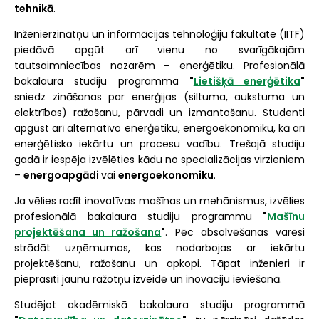
tehnikā
.
Inženierzinātņu un informācijas tehnoloģiju fakultāte (IITF)
piedāvā apgūt arī vienu no svarīgākajām
tautsaimniecības nozarēm – enerģētiku. Profesionālā
bakalaura studiju programma
"
Lietišķā enerģētika
"
sniedz zināšanas par enerģijas (siltuma, aukstuma un
elektrības) ražošanu, pārvadi un izmantošanu. Studenti
apgūst arī alternatīvo enerģētiku, energoekonomiku, kā arī
enerģētisko iekārtu un procesu vadību. Trešajā studiju
gadā ir iespēja izvēlēties kādu no specializācijas virzieniem
–
energoapgādi
vai
energoekonomiku
.
Ja vēlies radīt inovatīvas mašīnas un mehānismus, izvēlies
profesionālā bakalaura studiju programmu
"
Mašīnu
projektēšana un ražošana
"
. Pēc absolvēšanas varēsi
strādāt uzņēmumos, kas nodarbojas ar iekārtu
projektēšanu, ražošanu un apkopi. Tāpat inženieri ir
pieprasīti jaunu ražotņu izveidē un inovāciju ieviešanā.
Studējot akadēmiskā bakalaura studiju programmā