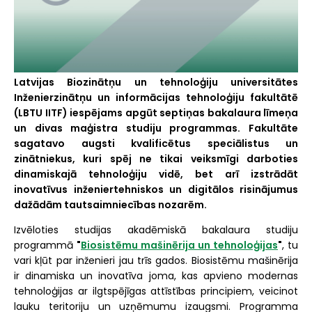
Latvijas Biozinātņu un tehnoloģiju universitātes
Inženierzinātņu un informācijas tehnoloģiju fakultātē
(LBTU IITF) iespējams apgūt septiņas bakalaura līmeņa
un divas maģistra studiju programmas. Fakultāte
sagatavo augsti kvalificētus speciālistus un
zinātniekus, kuri spēj ne tikai veiksmīgi darboties
dinamiskajā tehnoloģiju vidē, bet arī izstrādāt
inovatīvus inženiertehniskos un digitālos risinājumus
dažādām tautsaimniecības nozarēm.
Izvēloties studijas akadēmiskā bakalaura studiju
programmā
"
Biosistēmu mašinērija un tehnoloģijas
"
, tu
vari kļūt par inženieri jau trīs gados. Biosistēmu mašinērija
ir dinamiska un inovatīva joma, kas apvieno modernas
tehnoloģijas ar ilgtspējīgas attīstības principiem, veicinot
lauku teritoriju un uzņēmumu izaugsmi. Programma