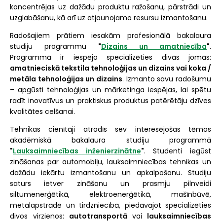
koncentrējas uz dažādu produktu ražošanu, pārstrādi un
uzglabāšanu, kā arī uz atjaunojamo resursu izmantošanu.
Radošajiem prātiem iesakām profesionālā bakalaura
studiju programmu
"
Dizains un amatniecība
"
.
Programmā ir iespēja specializēties divās jomās:
amatnieciskā tekstila tehnoloģijas un dizains vai koka /
metāla tehnoloģijas un dizains
. Izmanto savu radošumu
– apgūsti tehnoloģijas un mārketinga iespējas, lai spētu
radīt inovatīvus un praktiskus produktus patērētāju dzīves
kvalitātes celšanai.
Tehnikas cienītāji atradīs sev interesējošas tēmas
akadēmiskā bakalaura studiju programmā
"
Lauksaimniecības inženierzinātne
"
. Studenti iegūst
zināšanas par automobiļu, lauksaimniecības tehnikas un
dažādu iekārtu izmantošanu un apkalpošanu. Studiju
saturs ietver zināšanu un prasmju pilnveidi
siltumenerģētikā, elektroenerģētikā, mašīnbūvē,
metālapstrādē un tirdzniecībā, piedāvājot specializēties
divos virzienos:
autotransportā
vai
lauksaimniecības