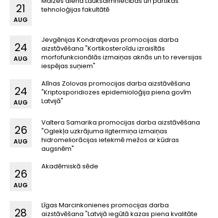
Maizes diena Lauksaimniecības un pārtikas
21
tehnoloģijas fakultātē
AUG
Jevgēnijas Kondratjevas promocijas darba
24
aizstāvēšana "Kortikosteroīdu izraisītās
morfofunkcionālās izmaiņas aknās un to reversijas
AUG
iespējas suņiem"
Alīnas Zolovas promocijas darba aizstāvēšana
24
"Kriptosporidiozes epidemioloğija piena govīm
Latvijā"
AUG
Valtera Samarika promocijas darba aizstāvēšana
26
"Oglekļa uzkrājuma ilgtermiņa izmaiņas
hidromeliorācijas ietekmē mežos ar kūdras
AUG
augsnēm"
Akadēmiskā sēde
26
AUG
Līgas Marcinkonienes promocijas darba
28
aizstāvēšana "Latvijā iegūtā kazas piena kvalitāte