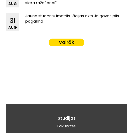
siera ražošanai"
AUG
Jauno studentu Imatrikulācijas akts Jelgavas pils
31
pagalmā
AUG
Vairāk
Galvenā
Studijas
izvēlne
Fakultātes