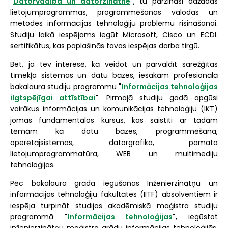
"
Datorvadība un datorzinātne
"
, tu pārzināsi dažādas
lietojumprogrammas, programmēšanas valodas un
metodes informācijas tehnoloģiju problēmu risināšanai.
Studiju laikā iespējams iegūt Microsoft, Cisco un ECDL
sertifikātus, kas paplašinās tavas iespējas darba tirgū.
Bet, ja tev interesē, kā veidot un pārvaldīt sarežģītas
tīmekļa sistēmas un datu bāzes, iesakām profesionālā
bakalaura studiju programmu
"
Informācijas tehnoloģijas
ilgtspējīgai attīstībai
"
. Pirmajā studiju gadā apgūsi
vairākus informācijas un komunikācijas tehnoloģiju (IKT)
jomas fundamentālos kursus, kas saistīti ar tādām
tēmām kā datu bāzes, programmēšana,
operētājsistēmas, datorgrafika, pamata
lietojumprogrammatūra, WEB un multimediju
tehnoloģijas.
Pēc bakalaura grāda iegūšanas Inženierzinātņu un
informācijas tehnoloģiju fakultātes (IITF) absolventiem ir
iespēja turpināt studijas akadēmiskā maģistra studiju
programmā
"
Informācijas tehnoloģijas
"
, iegūstot