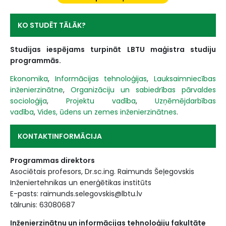
KO STUDĒT TĀLĀK?
Studijas iespējams turpināt LBTU maģistra studiju
programmās.
Ekonomika
,
Informācijas tehnoloģijas
,
Lauksaimniecības
inženierzinātne
,
Organizāciju un sabiedrības pārvaldes
socioloģija
,
Projektu vadība
,
Uzņēmējdarbības
vadība
,
Vides, ūdens un zemes inženierzinātnes
.
KONTAKTINFORMĀCIJA
Programmas direktors
Asociētais profesors, Dr.sc.ing. Raimunds Šeļegovskis
Inženiertehnikas un enerģētikas institūts
E-pasts: raimunds.selegovskis@lbtu.lv
tālrunis: 63080687
Inženierzinātņu un informācijas tehnoloģiju fakultāte