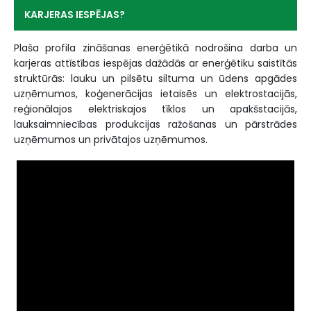
KARJERAS IESPĒJAS?
Plaša profila zināšanas enerģētikā nodrošina darba un
karjeras attīstības iespējas dažādās ar enerģētiku saistītās
struktūrās: lauku un pilsētu siltuma un ūdens apgādes
uzņēmumos, koģenerācijas ietaisēs un elektrostacijās,
reģionālajos elektriskajos tīklos un apakšstacijās,
lauksaimniecības produkcijas ražošanas un pārstrādes
uzņēmumos un privātajos uzņēmumos.