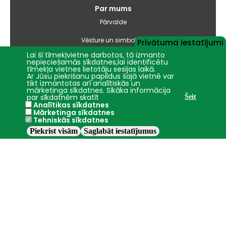
Par mums
Pārvalde
Vēsture un simbolika
Privātuma iestatījumi
Lai šī tīmekļvietne darbotos, tā izmanto
Studiju virzienu pārskati un pašnovērtējuma ziņojumi
nepieciešamās sīkdatnes,lai identificētu
tīmekļa vietnes lietotāju sesijas laikā.
Ar Jūsu piekrišanu papildus šajā vietnē var
Iepirkumi
tikt izmantotas arī analītiskās un
mārketinga sīkdatnes. Sīkāka informācija
par sīkdatnēm skatīt
Šeit
Nāc studēt
Analītikas sīkdatnes
Mārketinga sīkdatnes
Tehniskās sīkdatnes
Piekrist visām
Saglabāt iestatījumus
2016 - 2026 ©
Jelgava
LBTU
+16.3°C
Privātuma
politika
Trauksmes
celšana
Piekļūstamības
ziņojums