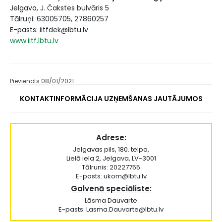
Jelgava, J. Čakstes bulvāris 5
Tālruņi: 63005705, 27860257
E-pasts: iitfdek@lbtu.lv
www.iitf.lbtu.lv
Pievienots 08/01/2021
KONTAKTINFORMĀCIJA UZŅEMŠANAS JAUTĀJUMOS
Adrese:
Jelgavas pils, 180. telpa,
Lielā iela 2, Jelgava, LV-3001
Tālrunis: 20227755
E-pasts: ukom@lbtu.lv
Galvenā speciāliste:
Lāsma Dauvarte
E-pasts: Lasma.Dauvarte@lbtu.lv