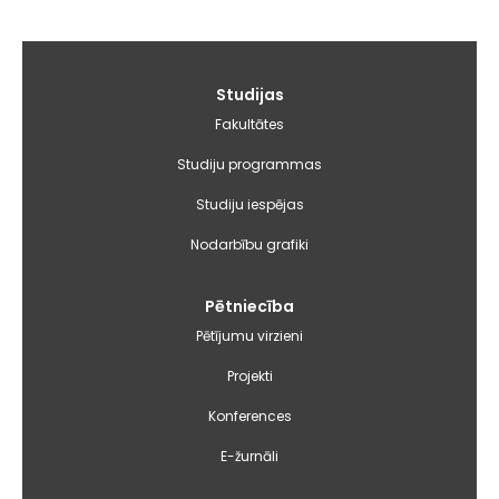
Galvenā
Studijas
izvēlne
Fakultātes
Studiju programmas
Studiju iespējas
Nodarbību grafiki
Pētniecība
Pētījumu virzieni
Projekti
Konferences
E-žurnāli