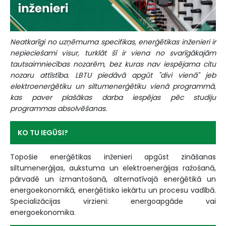
Neatkarīgi no uzņēmuma specifikas, enerģētikas inženieri ir
nepieciešami visur, turklāt šī ir viena no svarīgākajām
tautsaimniecības nozarēm, bez kuras nav iespējama citu
nozaru attīstība. LBTU piedāvā apgūt "divi vienā" jeb
elektroenerģētiku un siltumenerģētiku vienā programmā,
kas paver plašākas darba iespējas pēc studiju
programmas absolvēšanas.
KO TU IEGŪSI?
Topošie enerģētikas inženieri apgūst zināšanas
siltumenerģijas, aukstuma un elektroenerģijas ražošanā,
pārvadē un izmantošanā, alternatīvajā enerģētikā un
energoekonomikā, enerģētisko iekārtu un procesu vadībā.
Specializācijas virzieni: energoapgāde vai
energoekonomika.