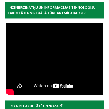
INŽENIERZINĀTŅU UN INFORMĀCIJAS TEHNOLOĢIJU
FAKULTĀTES VIRTUĀLĀ TŪRE AR EMĪLU BALCERI
IESKATS FAKULTĀTĒ UN NOZARĒ