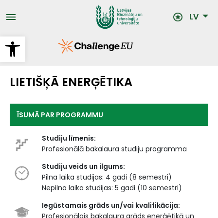
Pārlekt
uz
LV
galveno
saturu
Open toolbar
LIETIŠĶĀ ENERĢĒTIKA
ĪSUMĀ PAR PROGRAMMU
Studiju līmenis:
Profesionālā bakalaura studiju programma
Studiju veids un ilgums:
Pilna laika studijas: 4 gadi (8 semestri)
Nepilna laika studijas: 5 gadi (10 semestri)
Iegūstamais grāds un/vai kvalifikācija:
Profesionālais bakalaura grāds enerģētikā un