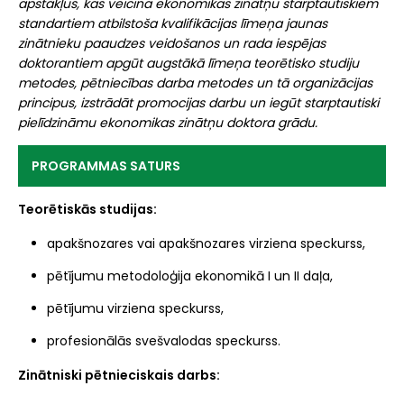
apstākļus, kas veicina ekonomikas zinātņu starptautiskiem
standartiem atbilstoša kvalifikācijas līmeņa jaunas
zinātnieku paaudzes veidošanos un rada iespējas
doktorantiem apgūt augstākā līmeņa teorētisko studiju
metodes, pētniecības darba metodes un tā organizācijas
principus, izstrādāt promocijas darbu un iegūt starptautiski
pielīdzināmu ekonomikas zinātņu doktora grādu.
PROGRAMMAS SATURS
Teorētiskās studijas:
apakšnozares vai apakšnozares virziena speckurss,
pētījumu metodoloģija ekonomikā I un II daļa,
pētījumu virziena speckurss,
profesionālās svešvalodas speckurss.
Zinātniski pētnieciskais darbs: