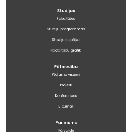
Galvenā
Studijas
izvēlne
Fakultātes
Studiju programmas
Studiju iespējas
Nodarbību grafiki
Pētniecība
Pētījumu virzieni
Projekti
Konferences
E-žurnāli
Par mums
Pārvalde