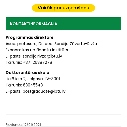
Vairāk par uzņemšanu
KONTAKTINFORMĀCIJA
Programmas direktore
Asoc. profesore, Dr. oec. Sandija Zēverte-Rivža
Ekonomikas un finanšu institūts
E-pasts: sandija.rivza@lbtu.lv
Tālrunis: +371 26387278
Doktorantūras skola
Lielā iela 2, Jelgava, LV-3001
Tālrunis: 63045543
E-pasts: postgraduate@lbtu.lv
Pievienots 12/01/2021