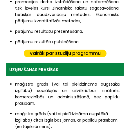
promocijas darba izstrādāšana un noformēšana,
t.sk. izvēles kursi Zinātnisko rakstu sagatavošana,
Lietišķās daudzvariāciju metodes, Ekonomisko
pētījumu kvantitatīvās metodes,
pētījumu rezultātu prezentēšana,
pētījumu rezultātu publicēšana.
Vairāk par studiju programmu
UZŅEMŠANAS PRASĪBAS
maģistra grāds (vai tai pielīdzināma augstākā
izglītība) sociālajās un cilvēkrīcības zinātnēs,
komerczinībās un administrēšanā, bez papildu
prasībām,
maģistra grāds (vai tai pielīdzināma augstākā
izglītība) citās izglītības jomās, ar papildu prasībām
(iestājeksāmens)
.