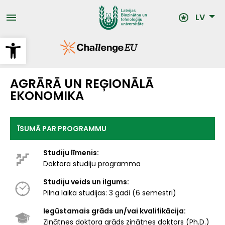
Pārlekt
uz
LV
galveno
saturu
Open toolbar
AGRĀRĀ UN REĢIONĀLĀ
EKONOMIKA
ĪSUMĀ PAR PROGRAMMU
Studiju līmenis:
Doktora studiju programma
Studiju veids un ilgums:
Pilna laika studijas: 3 gadi (6 semestri)
Iegūstamais grāds un/vai kvalifikācija:
Zinātnes doktora grāds zinātnes doktors (Ph.D.)