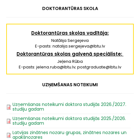
DOKTORANTŪRAS SKOLA
Doktorantūras skolas vadītāja:
Natālija Sergejeva
E-pasts: natalija.sergejeva@lbtu.lv
Doktorantūras skolas galvenā speciāliste:
Jeļena Rūba
E-pasts: jelena.ruba@lbtu.lv; postgraduate@lbtu.lv
UZŅEMŠANAS NOTEIKUMI
Uzņemšanas noteikumi doktora studijās 2026./2027.
studiju gadam
Uzņemšanas noteikumi doktora studijās 2025./2026.
studiju gadam
Latvijas zinātnes nozaru grupas, zinātnes nozares un
apakšnozares