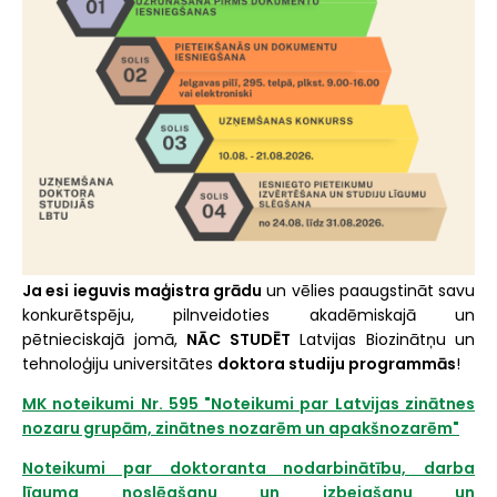
Ja esi ieguvis maģistra grādu
un vēlies paaugstināt savu
konkurētspēju, pilnveidoties akadēmiskajā un
pētnieciskajā jomā,
NĀC STUDĒT
Latvijas Biozinātņu un
tehnoloģiju universitātes
doktora studiju programmās
!
MK noteikumi Nr. 595 "Noteikumi par Latvijas zinātnes
nozaru grupām, zinātnes nozarēm un apakšnozarēm"
Noteikumi par doktoranta nodarbinātību, darba
līguma noslēgšanu un izbeigšanu un