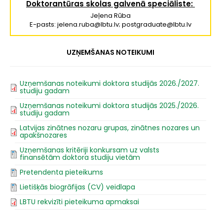
Doktorantūras skolas galvenā speciāliste:
Jeļena Rūba
E-pasts: jelena.ruba@lbtu.lv; postgraduate@lbtu.lv
UZŅEMŠANAS NOTEIKUMI
Uzņemšanas noteikumi doktora studijās 2026./2027.
studiju gadam
Uzņemšanas noteikumi doktora studijās 2025./2026.
studiju gadam
Latvijas zinātnes nozaru grupas, zinātnes nozares un
apakšnozares
Uzņemšanas kritēriji konkursam uz valsts
finansētām doktora studiju vietām
Pretendenta pieteikums
Lietišķās biogrāfijas (CV) veidlapa
LBTU rekvizīti pieteikuma apmaksai