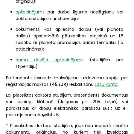
oriģinālu);
apliecinājums
par darba līguma noslēgšanu vai
doktora studijām ar stipendiju;
dokuments, kas apliecina dalību (vai plānoto
dalību) apstiprinātā pētniecības projektā un tā
saistību ar plānoto promocijas darba tematiku (ja
attiecināms);
darba devēja apliecinājums
(studijām par
stipendiju).
Pretendents iesniedz maksājuma uzdevuma kopiju par
reģistrācijas maksas (
45 EUR
) ieskaitīšanu
LBTU kontā
.
Lai pieteiktos doktora studijām, pretendents dokumentus
var iesniegt klātienē (Jelgavas pils 295. telpā) vai
parakstītus ar drošu elektronisko parakstu sūtīt uz e-
pastu: jelena.ruba@lbtu.lv.
*
Piesakoties doktora studijām, jāuzrāda iepriekš minēto
dokumentu oriģinālus, no kuriem tiek izveidotas