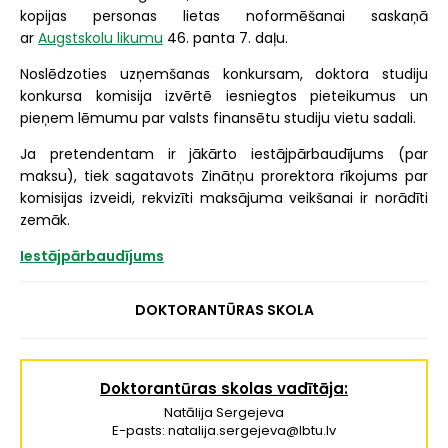
kopijas personas lietas noformēšanai saskaņā
ar
Augstskolu likumu
46. panta 7. daļu.
Noslēdzoties uzņemšanas konkursam, doktora studiju
konkursa komisija izvērtē iesniegtos pieteikumus un
pieņem lēmumu par valsts finansētu studiju vietu sadali.
Ja pretendentam ir jākārto iestājpārbaudījums (par
maksu), tiek sagatavots Zinātņu prorektora rīkojums par
komisijas izveidi, rekvizīti maksājuma veikšanai ir norādīti
zemāk.
Iestājpārbaudījum
s
DOKTORANTŪRAS SKOLA
Doktorantūras skolas vadītāja:
Natālija Sergejeva
E-pasts: natalija.sergejeva@lbtu.lv