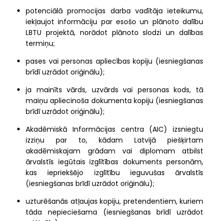
potenciālā promocijas darba vadītāja ieteikumu,
iekļaujot informāciju par esošo un plānoto dalību
LBTU projektā, norādot plānoto slodzi un dalības
termiņu;
pases vai personas apliecības kopiju (iesniegšanas
brīdī uzrādot oriģinālu);
ja mainīts vārds, uzvārds vai personas kods, tā
maiņu apliecinoša dokumenta kopiju (iesniegšanas
brīdī uzrādot oriģinālu);
Akadēmiskā Informācijas centra (AIC) izsniegtu
izziņu par to, kādam Latvijā piešķirtam
akadēmiskajam grādam vai diplomam atbilst
ārvalstīs iegūtais izglītības dokuments personām,
kas iepriekšējo izglītību ieguvušas ārvalstīs
(iesniegšanas brīdī uzrādot oriģinālu);
uzturēšanās atļaujas kopiju, pretendentiem, kuriem
tāda nepieciešama (iesniegšanas brīdī uzrādot