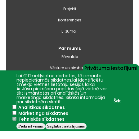
Projekti
Konferences
E-žurnāli
Par mums
Pārvalde
Privātuma iestatījumi
Vēsture un simbolika
Lai šī tīmekļvietne darbotos, tā izmanto
Studiju virzienu pārskati un pašnovērtējuma ziņojumi
nepieciešamās sīkdatnes,lai identificētu
tīmekļa vietnes lietotāju sesijas laikā.
Ar Jūsu piekrišanu papildus šajā vietnē var
Iepirkumi
tikt izmantotas arī analītiskās un
mārketinga sīkdatnes. Sīkāka informācija
par sīkdatnēm skatīt
Šeit
Analītikas sīkdatnes
Nāc studēt
Mārketinga sīkdatnes
Tehniskās sīkdatnes
Piekrist visām
Saglabāt iestatījumus
Jelgava
+25.8°C