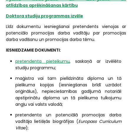
atlīdzības aprēķināšanas kārtību
Doktora studiju programmas izvēle
Līdz dokumentu iesniegšanai pretendents vienojas ar
potenciālo promocijas darba vadītāju par promocijas
darba vadīšanu un promocijas darba tēmu.
IESNIEDZAMIE DOKUMENTI:
pretendenta pieteikumu
, saskaņā ar izvēlēto
studiju programmu;
maģistra vai tam pielīdzināta diploma un tā
pielikuma kopijas (iesniegšanas brīdī uzrādot
oriģinālus), nepieciešamības gadījumā notariāli
apstiprinātu diploma un tā pielikuma tulkojumu
angļu vai valsts valodā;
pretendenta un potenciālā promocijas darba
vadītāja lietišķās biogrāfijas (
Europass Curriculum
Vitae
);