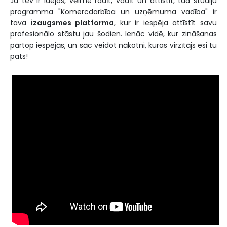
Ja tev ir idejas, vēlme radīt, vadīt un attīstīt, tad studiju
programma "Komercdarbība un uzņēmuma vadība" ir
tava
izaugsmes platforma
, kur ir iespēja attīstīt savu
profesionālo stāstu jau šodien. Ienāc vidē, kur zināšanas
pārtop iespējās, un sāc veidot nākotni, kuras virzītājs esi tu
pats!