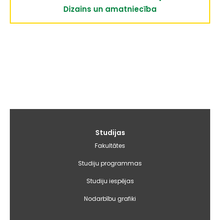
Dizains un amatniecība
Galvenā
Studijas
izvēlne
Fakultātes
Studiju programmas
Studiju iespējas
Nodarbību grafiki