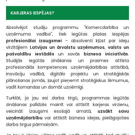
KARJERAS IESPĒJAS?
Absolvējot studiju programmu "Komercdarbība un
uzņēmuma vadība", tiek iegūtas plašas iespējas
profesionālai izaugsmei
– absolventi kļūst par ideju
virzītājiem
Latvijas un ārvalstu uzņēmumos
,
valsts un
pašvaldību iestādēs
un savās
biznesa iniciatīvās
.
Studijās iegūtās zināšanas un prasmes attīsta
profesionālās kompetences uzņēmējdarbības attīstībā,
inovāciju vadībā, digitālo projektu un stratēģiskās
plānošanas jomās, ļaujot pieņemt stratēģiskus lēmumus,
vadīt komandas un domāt uzņēmīgi.
Turklāt, ja jau esi darba tirgū, programmas iegūtās
zināšanas palīdzēs mainīt vai attīstīt karjeras virzienu,
veicināt izaugsmi esošajā amatā,
uzsākt savu
uzņēmējdarbību
vai attīstīt biznesa idejas, pielāgojoties
darba tirgus pārmaiņām.