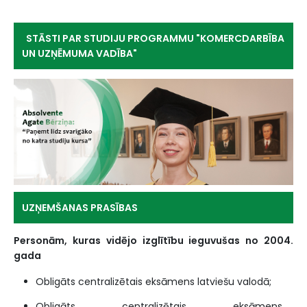
STĀSTI PAR STUDIJU PROGRAMMU "KOMERCDARBĪBA
UN UZŅĒMUMA VADĪBA"
UZŅEMŠANAS PRASĪBAS
Personām, kuras vidējo izglītību ieguvušas no 2004.
gada
Obligāts centralizētais eksāmens latviešu valodā;
Obligāts centralizētais eksāmens