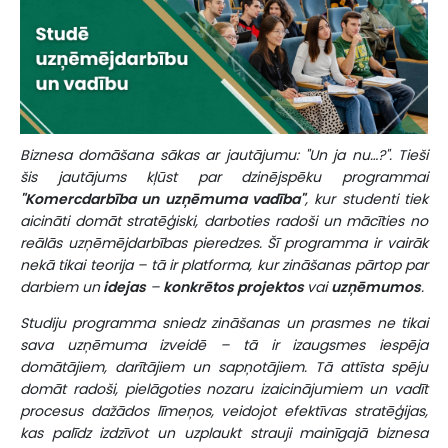
Biznesa domāšana sākas ar jautājumu: "Un ja nu…?". Tieši
šis jautājums kļūst par dzinējspēku programmai
"Komercdarbība un uzņēmuma vadība"
, kur studenti tiek
aicināti domāt stratēģiski, darboties radoši un mācīties no
reālās uzņēmējdarbības pieredzes. Šī programma ir vairāk
nekā tikai teorija – tā ir platforma, kur zināšanas pārtop par
darbiem un
idejas
–
konkrētos projektos
vai
uzņēmumos
.
Studiju programma sniedz zināšanas un prasmes ne tikai
sava uzņēmuma izveidē – tā ir izaugsmes iespēja
domātājiem, darītājiem un sapņotājiem. Tā attīsta spēju
domāt radoši, pielāgoties nozaru izaicinājumiem un vadīt
procesus dažādos līmeņos, veidojot efektīvas stratēģijas,
kas palīdz izdzīvot un uzplaukt strauji mainīgajā biznesa