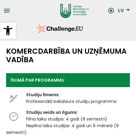
Pārlekt
uz
LV
galveno
saturu
Open toolbar
KOMERCDARBĪBA UN UZŅĒMUMA
VADĪBA
ĪSUMĀ PAR PROGRAMMU
Studiju līmenis:
Profesionālā bakalaura studiju programma
Studiju veids un ilgums:
Pilna laika studijas: 4 gadi (8 semestri)
Nepilna laika studijas: 4 gadi un 6 mēneši (9
semestri)