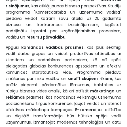
risinājumus
, kas atklāj jaunas biznesa perspektīvas. Studiju
programma "Komercdarbība un uzņēmuma vadība"
piedāvā veidot katram savu atbildi uz 21. gadsimta
biznesa un konkurences izaicinājumiem, iegūstot
padziļinātu izpratni par uzņēmējdarbības procesiem,
vadību un
resursu pārvaldību
.
Apgūsi
komandas vadības prasmes
, kas ļaus sekmīgi
vadīt darba grupas un veidot produktīvas attiecības ar
klientiem un sadarbības partneriem, kā arī spēsi
pielāgoties globālās konkurences apstākļiem un efektīvi
komunicēt starptautiskā vidē. Programma piedāvā
zināšanas par riska vadību un
analītiskajiem rīkiem
, kas
palīdz pieņemt pārdomātus lēmumus, balstoties uz
rūpīgu biznesa vides analīzi, kā arī attīstīt
mārketinga
un
reklāmas
prasmes, kas nodrošinās veiksmīgu uzņēmuma
pozicionēšanu tirgus konkurencē, ļaujot veidot un īstenot
efektīvas mārketinga kampaņas.
E-komercijas
attīstība
un digitālā transformācija būs būtiska spējai vadīt
uzņēmumus, izmantojot modernās tehnoloģijas un datu