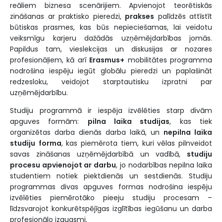
reāliem biznesa scenārijiem. Apvienojot teorētiskās
zināšanas ar praktisko pieredzi,
prakses
palīdzēs attīstīt
būtiskas prasmes, kas būs nepieciešamas, lai veidotu
veiksmīgu karjeru dažādās uzņēmējdarbības jomās.
Papildus tam, vieslekcijas un diskusijas ar nozares
profesionāļiem, kā arī
Erasmus+
mobilitātes programma
nodrošina iespēju iegūt globālu pieredzi un paplašināt
redzesloku, veidojot starptautisku izpratni par
uzņēmējdarbību.
Studiju programmā ir iespēja izvēlēties starp divām
apguves formām:
pilna laika studijas
, kas tiek
organizētas darba dienās darba laikā, un
nepilna laika
studiju
forma
, kas piemērota tiem, kuri vēlas pilnveidot
savas zināšanas uzņēmējdarbībā un vadībā,
studiju
procesu apvienojot ar darbu
, jo nodarbības nepilna laika
studentiem notiek piektdienās un sestdienās. Studiju
programmas divas apguves formas nodrošina iespēju
izvēlēties piemērotāko pieeju studiju procesam –
līdzsvarojot konkurētspējīgas izglītības iegūšanu un darba
profesionālo izaugsmi.