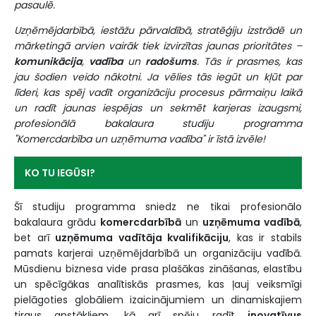
pasaulē.
Uzņēmējdarbībā, iestāžu pārvaldībā, stratēģiju izstrādē un
mārketingā arvien vairāk tiek izvirzītas jaunas prioritātes –
komunikācija
,
vadība
un
radošums
. Tās ir prasmes, kas
jau šodien veido nākotni. Ja vēlies tās iegūt un kļūt par
līderi, kas spēj vadīt organizāciju procesus pārmaiņu laikā
un radīt jaunas iespējas un sekmēt karjeras izaugsmi,
profesionālā bakalaura studiju programma
"Komercdarbība un uzņēmuma vadība" ir īstā izvēle!
KO TU IEGŪSI?
Šī studiju programma sniedz ne tikai profesionālo
bakalaura grādu
komercdarbībā
un
uzņēmuma vadībā
,
bet arī
uzņēmuma vadītāja kvalifikāciju
, kas ir stabils
pamats karjerai uzņēmējdarbībā un organizāciju vadībā.
Mūsdienu biznesa vide prasa plašākas zināšanas, elastību
un spēcīgākas analītiskās prasmes, kas ļauj veiksmīgi
pielāgoties globāliem izaicinājumiem un dinamiskajiem
tirgus apstākļiem, kā arī spēju radīt
inovatīvus