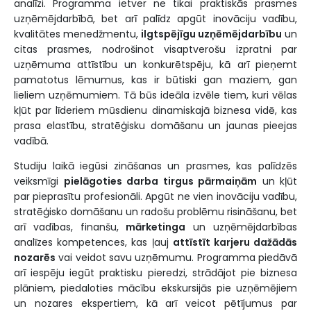
analīzi. Programma ietver ne tikai praktiskās prasmes
uzņēmējdarbībā, bet arī palīdz apgūt inovāciju vadību,
kvalitātes menedžmentu,
ilgtspējīgu uzņēmējdarbību
un
citas prasmes, nodrošinot visaptverošu izpratni par
uzņēmuma attīstību un konkurētspēju, kā arī pieņemt
pamatotus lēmumus, kas ir būtiski gan maziem, gan
lieliem uzņēmumiem. Tā būs ideāla izvēle tiem, kuri vēlas
kļūt par līderiem mūsdienu dinamiskajā biznesa vidē, kas
prasa elastību, stratēģisku domāšanu un jaunas pieejas
vadībā.
Studiju laikā iegūsi zināšanas un prasmes, kas palīdzēs
veiksmīgi
pielāgoties darba tirgus pārmaiņām
un kļūt
par pieprasītu profesionāli. Apgūt ne vien inovāciju vadību,
stratēģisko domāšanu un radošu problēmu risināšanu, bet
arī vadības, finanšu,
mārketinga
un uzņēmējdarbības
analīzes kompetences, kas ļauj
attīstīt karjeru dažādās
nozarēs
vai veidot savu uzņēmumu. Programma piedāvā
arī iespēju iegūt praktisku pieredzi, strādājot pie biznesa
plāniem, piedaloties mācību ekskursijās pie uzņēmējiem
un nozares ekspertiem, kā arī veicot pētījumus par