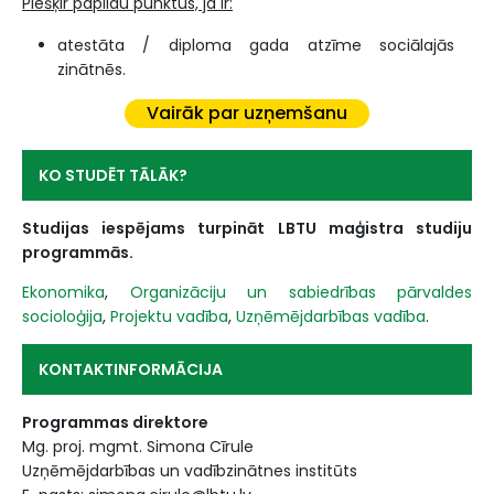
Piešķir papildu punktus, ja ir:
atestāta / diploma gada atzīme sociālajās
zinātnēs.
Vairāk par uzņemšanu
KO STUDĒT TĀLĀK?
Studijas iespējams turpināt LBTU maģistra studiju
programmās.
Ekonomika
,
Organizāciju un sabiedrības pārvaldes
socioloģija
,
Projektu vadība
,
Uzņēmējdarbības vadība
.
KONTAKTINFORMĀCIJA
Programmas direktore
Mg. proj. mgmt. Simona Cīrule
Uzņēmējdarbības un vadībzinātnes institūts