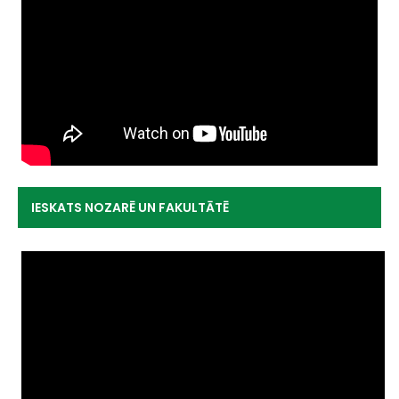
IESKATS NOZARĒ UN FAKULTĀTĒ