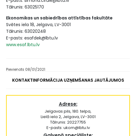
E-pasts: simona.cirule@lbtu.lv
Tālrunis: 63025170
Ekonomikas un sabiedrības attīstības fakultāte
Svētes iela 18, Jelgava, LV-3001
Tālrunis: 63020248
E-pasts: esafdek@lbtu.lv
www.esaf.lbtu.lv
Pievienots 08/01/2021
KONTAKTINFORMĀCIJA UZŅEMŠANAS JAUTĀJUMOS
Adrese:
Jelgavas pils, 180. telpa,
Lielā iela 2, Jelgava, LV-3001
Tālrunis: 20227755
E-pasts: ukom@lbtu.lv
Galvenā speciāliste: