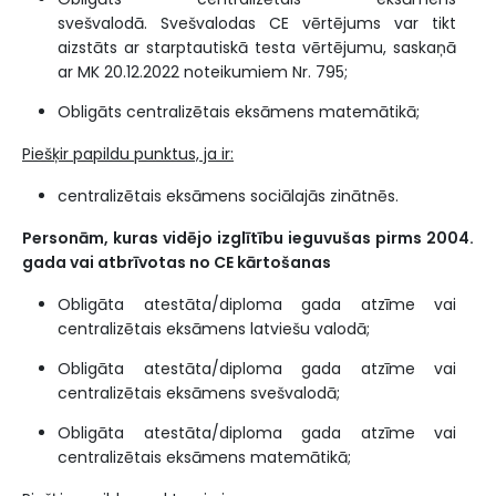
svešvalodā. Svešvalodas CE vērtējums var tikt
aizstāts ar starptautiskā testa vērtējumu, saskaņā
ar MK 20.12.2022 noteikumiem Nr. 795;
Obligāts centralizētais eksāmens matemātikā;
Piešķir papildu punktus, ja ir:
centralizētais eksāmens sociālajās zinātnēs.
Personām, kuras vidējo izglītību ieguvušas pirms 2004.
gada vai atbrīvotas no CE kārtošanas
Obligāta atestāta/diploma gada atzīme vai
centralizētais eksāmens latviešu valodā;
Obligāta atestāta/diploma gada atzīme vai
centralizētais eksāmens svešvalodā;
Obligāta atestāta/diploma gada atzīme vai
centralizētais eksāmens matemātikā;