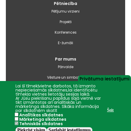
Pētniecība
Pētījumu virzieni
Projekti
Konferences
E-žurnāli
Par mums
Pārvalde
Vēsture un simbolika
Privātuma iestatījumi
Lai šī tīmekļvietne darbotos, tā izmanto
Studiju virzienu pārskati un pašnovērtējuma ziņojumi
nepieciešamās sīkdatnes,lai identificētu
tīmekļa vietnes lietotāju sesijas laikā.
Ar Jūsu piekrišanu papildus šajā vietnē var
Iepirkumi
tikt izmantotas arī analītiskās un
mārketinga sīkdatnes. Sīkāka informācija
par sīkdatnēm skatīt
Šeit
Nāc studēt
Analītikas sīkdatnes
Mārketinga sīkdatnes
Tehniskās sīkdatnes
Piekrist visām
Saglabāt iestatījumus