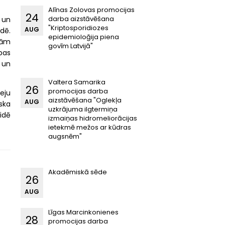
Alīnas Zolovas promocijas
24
darba aizstāvēšana
a un
"Kriptosporidiozes
AUG
dē.
epidemioloğija piena
kām
govīm Latvijā"
bas
 un
Valtera Samarika
26
promocijas darba
eju
aizstāvēšana "Oglekļa
AUG
ska
uzkrājuma ilgtermiņa
vidē
izmaiņas hidromeliorācijas
ietekmē mežos ar kūdras
augsnēm"
Akadēmiskā sēde
26
AUG
Līgas Marcinkonienes
28
promocijas darba