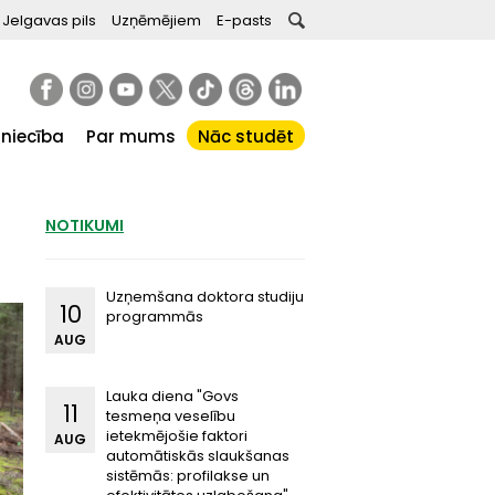
Jelgavas pils
Uzņēmējiem
E-pasts
tniecība
Par mums
Nāc studēt
NOTIKUMI
Uzņemšana doktora studiju
10
programmās
AUG
Lauka diena "Govs
11
tesmeņa veselību
ietekmējošie faktori
AUG
automātiskās slaukšanas
sistēmās: profilakse un