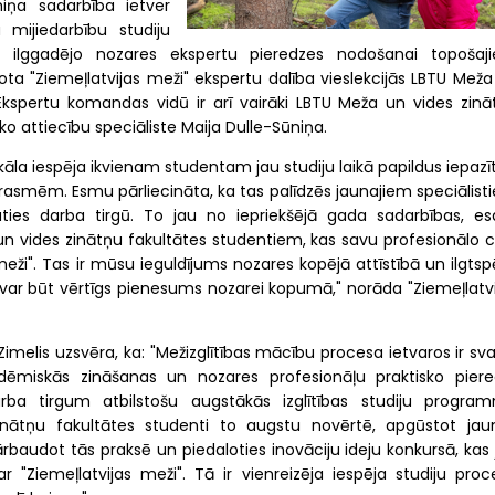
miņa sadarbība ietver
 mijiedarbību studiju
ir ilggadējo nozares ekspertu pieredzes nodošanai topošaj
ota "Ziemeļlatvijas meži" ekspertu dalība vieslekcijās LBTU Meža
Ekspertu komandas vidū ir arī vairāki LBTU Meža un vides zinā
ko attiecību speciāliste Maija Dulle-Sūniņa.
āla iespēja ikvienam studentam jau studiju laikā papildus iepazī
rasmēm. Esmu pārliecināta, ka tas palīdzēs jaunajiem speciālist
uties darba tirgū. To jau no iepriekšējā gada sadarbības, e
un vides zinātņu fakultātes studentiem, kas savu profesionālo c
 meži". Tas ir mūsu ieguldījums nozares kopējā attīstībā un ilgtsp
ts var būt vērtīgs pienesums nozarei kopumā," norāda "Ziemeļlatv
imelis uzsvēra, ka: "Mežizglītības mācību procesa ietvaros ir sva
dēmiskās zināšanas un nozares profesionāļu praktisko piered
rba tirgum atbilstošu augstākās izglītības studiju progra
nātņu fakultātes studenti to augstu novērtē, apgūstot jau
audot tās praksē un piedaloties inovāciju ideju konkursā, kas 
 "Ziemeļlatvijas meži". Tā ir vienreizēja iespēja studiju proc