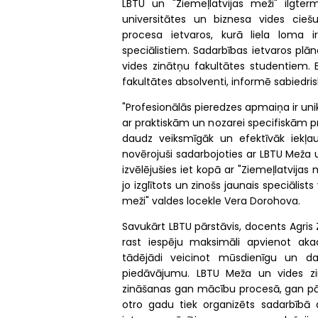
LBTU un "Ziemeļlatvijas meži" ilgter
universitātes un biznesa vides ciešu
procesa ietvaros, kurā liela loma 
speciālistiem. Sadarbības ietvaros plān
vides zinātņu fakultātes studentiem. 
fakultātes absolventi, informē sabiedris
"Profesionālās pieredzes apmaiņa ir unik
ar praktiskām un nozarei specifiskām p
daudz veiksmīgāk un efektīvāk iekļa
novērojuši sadarbojoties ar LBTU Meža 
izvēlējušies iet kopā ar "Ziemeļlatvijas
jo izglītots un zinošs jaunais speciālis
meži" valdes locekle Vera Dorohova.
Savukārt LBTU pārstāvis, docents Agris Z
rast iespēju maksimāli apvienot aka
tādējādi veicinot mūsdienīgu un da
piedāvājumu. LBTU Meža un vides zi
zināšanas gan mācību procesā, gan pārb
otro gadu tiek organizēts sadarbībā ar