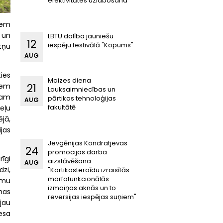
efektivitātes uzlabošana"
iem
 un
LBTU dalība jauniešu
12
iespēju festivālā "Kopums"
tņu
AUG
ties
Maizes diena
iem
21
Lauksaimniecības un
sam
pārtikas tehnoloģijas
AUG
fakultātē
eļu
ējā,
ijas
Jevgēnijas Kondratjevas
24
promocijas darba
rīgi
aizstāvēšana
AUG
zi,
"Kortikosteroīdu izraisītās
morfofunkcionālās
mmu
izmaiņas aknās un to
nas
reversijas iespējas suņiem"
jau
esa