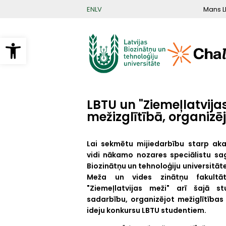
Pārlekt
Mans L
EN
LV
uz
galveno
saturu
Open toolbar
LBTU un "Ziemeļlatvija
mežizglītībā, organizē
Lai sekmētu mijiedarbību starp ak
vidi nākamo nozares speciālistu sa
Biozinātņu un tehnoloģiju universitāte
Meža un vides zinātņu fakult
"Ziemeļlatvijas meži" arī šajā s
sadarbību, organizējot mežiglītības 
ideju konkursu LBTU studentiem.