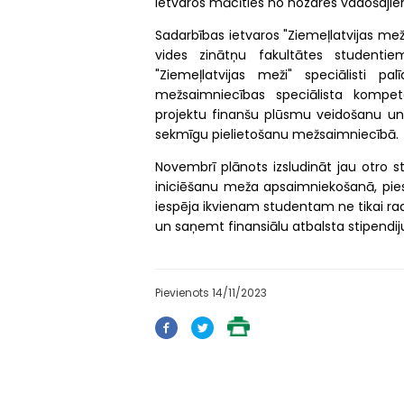
ietvaros mācīties no nozares vadošajie
Sadarbības ietvaros "Ziemeļlatvijas meži
vides zinātņu fakultātes studenti
"Ziemeļlatvijas meži" speciālisti 
mežsaimniecības speciālista kompet
projektu finanšu plūsmu veidošanu un a
sekmīgu pielietošanu mežsaimniecībā.
Novembrī plānots izsludināt jau otro s
iniciēšanu meža apsaimniekošanā, piesa
iespēja ikvienam studentam ne tikai radī
un saņemt finansiālu atbalsta stipendiju
Pievienots 14/11/2023