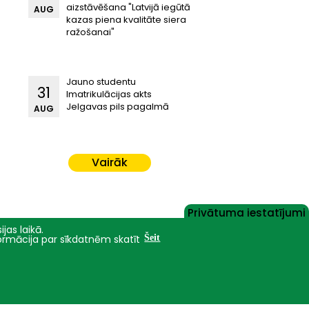
aizstāvēšana "Latvijā iegūtā
AUG
kazas piena kvalitāte siera
ražošanai"
Jauno studentu
31
Imatrikulācijas akts
Jelgavas pils pagalmā
AUG
Vairāk
Privātuma iestatījumi
jas laikā.
formācija par sīkdatnēm skatīt
Šeit
Nāc studēt