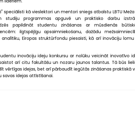
m līderiem."
" speciālisti kā vieslektori un mentori sniegs atbalstu LBTU Mež
em studiju programmas apguvē un praktisko darbu izstrā
palīdzēs papildināt studentu zināšanas ar mūsdienās būtis
encēm: ilgtspējīgu apsaimniekošanu, dažādu mežsaimniecī
nalītiku, Eiropas struktūrfondu piesaisti, kā arī inovāciju lomu
tudentu inovāciju ideju konkursu ar nolūku veicināt inovatīvo id
istot arī citu fakultāšu un nozaru jaunos talantus. Tā būs lieli
t vērtīgas idejas, bet arī pārbaudīt iegūtās zināšanas praktiskā 
 savas idejas attīstīšanai.