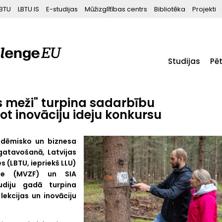
BTU
LBTU IS
E-studijas
Mūžizglītības centrs
Bibliotēka
Projekti
Studijas
Pē
s meži" turpina sadarbību
jot inovāciju ideju konkursu
adēmisko un biznesa
gatavošanā, Latvijas
s (LBTU, iepriekš LLU)
āte (MVZF) un SIA
tudiju gadā turpina
lekcijas un inovāciju