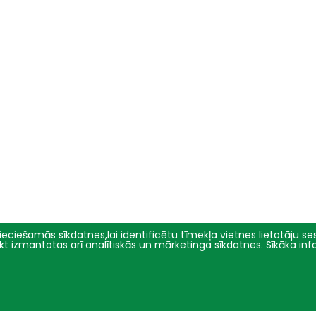
eciešamās sīkdatnes,lai identificētu tīmekļa vietnes lietotāju sesi
tikt izmantotas arī analītiskās un mārketinga sīkdatnes. Sīkāka in
Pētniecība
Par mums
Pētījumu virzieni
Pārvalde
Projekti
Vēsture un simbolika