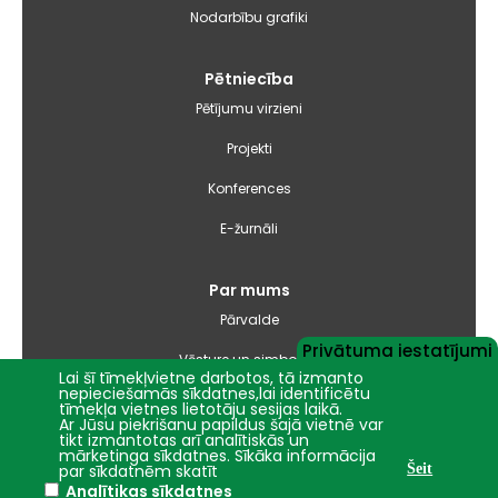
Nodarbību grafiki
Pētniecība
Pētījumu virzieni
Projekti
Konferences
E-žurnāli
Par mums
Pārvalde
Privātuma iestatījumi
Vēsture un simbolika
Lai šī tīmekļvietne darbotos, tā izmanto
nepieciešamās sīkdatnes,lai identificētu
Studiju virzienu pārskati un pašnovērtējuma ziņojumi
tīmekļa vietnes lietotāju sesijas laikā.
Ar Jūsu piekrišanu papildus šajā vietnē var
tikt izmantotas arī analītiskās un
Iepirkumi
mārketinga sīkdatnes. Sīkāka informācija
par sīkdatnēm skatīt
Šeit
Analītikas sīkdatnes