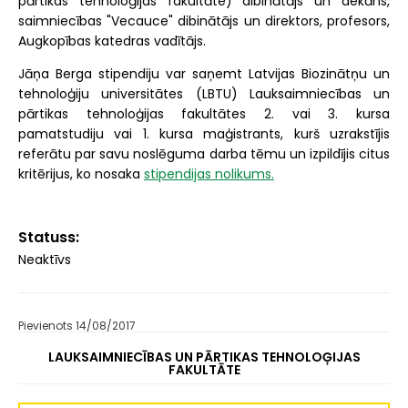
pārtikas tehnoloģijas fakultāte) dibinātājs un dekāns,
saimniecības "Vecauce" dibinātājs un direktors, profesors,
Augkopības katedras vadītājs.
Jāņa Berga stipendiju var saņemt Latvijas Biozinātņu un
tehnoloģiju universitātes (LBTU) Lauksaimniecības un
pārtikas tehnoloģijas fakultātes 2. vai 3. kursa
pamatstudiju vai 1. kursa maģistrants, kurš uzrakstījis
referātu par savu noslēguma darba tēmu un izpildījis citus
kritērijus, ko nosaka
stipendijas nolikums.
Statuss
Neaktīvs
Pievienots 14/08/2017
LAUKSAIMNIECĪBAS UN PĀRTIKAS TEHNOLOĢIJAS
FAKULTĀTE