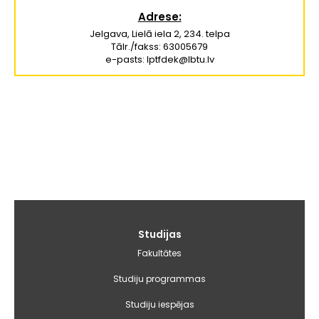
Adrese:
Jelgava, Lielā iela 2, 234. telpa
Tālr./fakss: 63005679
e-pasts: lptfdek@lbtu.lv
Galvenā
Studijas
izvēlne
Fakultātes
Studiju programmas
Studiju iespējas