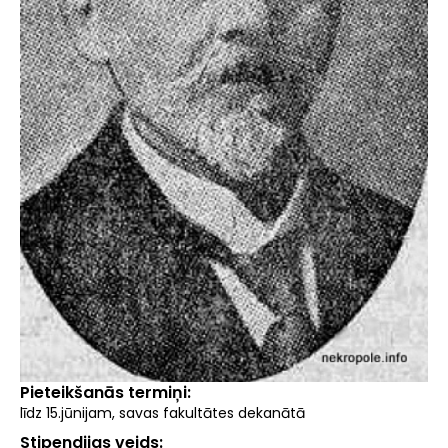
Pieteikšanās termiņi
līdz 15.jūnijam, savas fakultātes dekanātā
Stipendijas veids