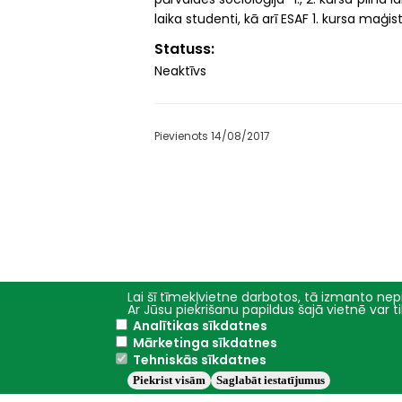
laika studenti, kā arī ESAF 1. kursa maģist
Statuss
Neaktīvs
Pievienots 14/08/2017
Lai šī tīmekļvietne darbotos, tā izmanto nepi
Ar Jūsu piekrišanu papildus šajā vietnē var 
Analītikas sīkdatnes
Galvenā
Studijas
Mārketinga sīkdatnes
izvēlne
Tehniskās sīkdatnes
Fakultātes
Piekrist visām
Saglabāt iestatījumus
Studiju programmas
Studiju iespējas