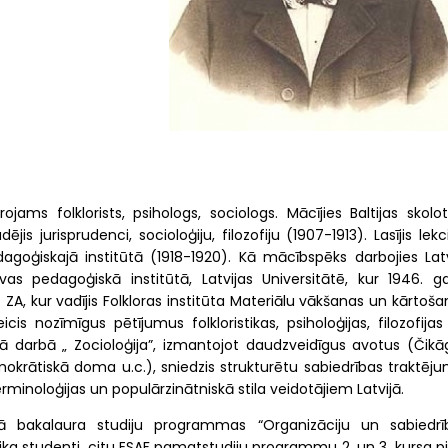
rojams folklorists, psihologs, sociologs. Mācījies Baltijas skolo
s jurisprudenci, socioloģiju, filozofiju (1907-1913). Lasījis lekc
agoģiskajā institūtā (1918-1920). Kā mācībspēks darbojies Latv
as pedagoģiskā institūtā, Latvijas Universitātē, kur 1946. g
s ZA, kur vadījis Folkloras institūta Materiālu vākšanas un kārtoš
cis nozīmīgus pētījumus folkloristikas, psiholoģijas, filozofija
ajā darbā „ Zocioloģija”, izmantojot daudzveidīgus avotus (Čikā
emokrātiskā doma u.c.), sniedzis strukturētu sabiedrības traktēj
terminoloģijas un populārzinātniskā stila veidotājiem Latvijā.
kā bakalaura studiju programmas “Organizāciju un sabiedrī
 laika studenti, citu ESAF pamatstudiju programmu 2. un 3. kursa p