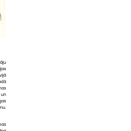
tāju
ijas
ijā
adā
anas
s un
gas
umu.
bas
ilna