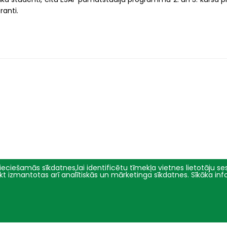
ranti.
eciešamās sīkdatnes,lai identificētu tīmekļa vietnes lietotāju sesi
tikt izmantotas arī analītiskās un mārketinga sīkdatnes. Sīkāka in
Pētniecība
Par mums
Pētījumu virzieni
Pārvalde
Projekti
Vēsture un simbolika
Konferences
Studiju virzienu pārskati un