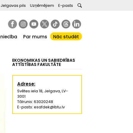
Jelgavas pils
Uzņēmējiem
E-pasts
tniecība
Par mums
Nāc studēt
EKONOMIKAS UN SABIEDRĪBAS
ATTĪSTĪBAS FAKULTĀTE
Adrese:
Svētes iela 18, Jelgava, LV-
3001
Tālrunis: 63020248
E-pasts: esafdek@lbtu.lv