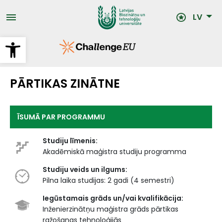
Pārlekt
uz
LV
galveno
saturu
Open toolbar
PĀRTIKAS ZINĀTNE
ĪSUMĀ PAR PROGRAMMU
Studiju līmenis:
Akadēmiskā maģistra studiju programma
Studiju veids un ilgums:
Pilna laika studijas: 2 gadi (4 semestri)
Iegūstamais grāds un/vai kvalifikācija:
Inženierzinātņu maģistra grāds pārtikas
ražošanas tehnoloģijās