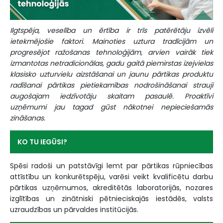
Ilgtspēja, veselība un ērtība ir trīs patērētāju izvēli
ietekmējošie faktori. Mainoties uztura tradīcijām un
progresējot ražošanas tehnoloģijām, arvien vairāk tiek
izmantotas netradicionālas, gadu gaitā piemirstas izejvielas
klasisko uzturvielu aizstāšanai un jaunu pārtikas produktu
radīšanai pārtikas pietiekamības nodrošināšanai strauji
augošajam iedzīvotāju skaitam pasaulē. Proaktīvi
uzņēmumi jau tagad gūst nākotnei nepieciešamās
zināšanas.
KO TU IEGŪSI?
Spēsi radoši un patstāvīgi lemt par pārtikas rūpniecības
attīstību un konkurētspēju, varēsi veikt kvalificētu darbu
pārtikas uzņēmumos, akreditētās laboratorijās, nozares
izglītības un zinātniski pētnieciskajās iestādēs, valsts
uzraudzības un pārvaldes institūcijās.