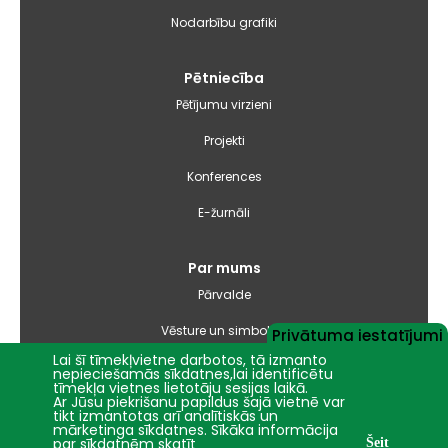
Nodarbību grafiki
Pētniecība
Pētījumu virzieni
Projekti
Konferences
E-žurnāli
Par mums
Pārvalde
Vēsture un simbolika
Privātuma iestatījumi
Lai šī tīmekļvietne darbotos, tā izmanto
Studiju virzienu pārskati un pašnovērtējuma ziņojumi
nepieciešamās sīkdatnes,lai identificētu
tīmekļa vietnes lietotāju sesijas laikā.
Ar Jūsu piekrišanu papildus šajā vietnē var
Iepirkumi
tikt izmantotas arī analītiskās un
mārketinga sīkdatnes. Sīkāka informācija
par sīkdatnēm skatīt
Šeit