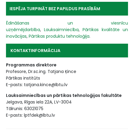
IESPĒJA TURPINĀT BEZ PAPILDUS PRASĪBĀM
Ēdināšanas un viesnīcu
uzņēmējdarbība
,
Lauksaimniecība
,
Pārtikas kvalitāte un
inovācijas
,
Pārtikas produktu tehnoloģija
.
KONTAKTINFORMĀCIJA
Programmas direktore
Profesore, Dr.sc.ing. Tatjana Ķince
Pārtikas institūts
E-pasts: tatjana.kince@lbtu.lv
Lauksaimniecības un pārtikas tehnoloģijas fakultāte
Jelgava, Rīgas iela 22A, LV-3004
Tālrunis: 63021075
E-pasts: lptfdek@lbtu.lv