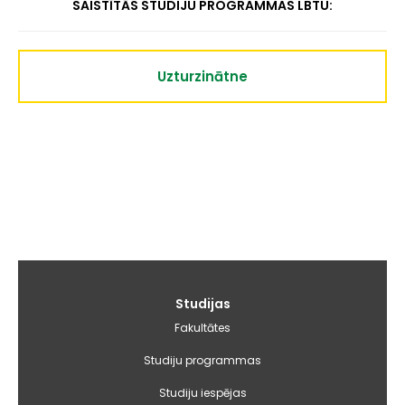
SAISTĪTĀS STUDIJU PROGRAMMAS LBTU:
Uzturzinātne
Galvenā
Studijas
izvēlne
Fakultātes
Studiju programmas
Studiju iespējas