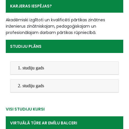
KARJERAS IESPĒJAS?
Akadēmiski izglītoti un kvalificēti pārtikas zinātnes
inženierus zinātniskajam, pedagoģiskajam un
profesionālajam darbam pārtikas rūpniecībā.
STUDIJU PLĀNS
1. studiju gads
2. studiju gads
VISI STUDIJU KURSI
VIRTUĀLĀ TŪRE AR EMĪLU BALCERI