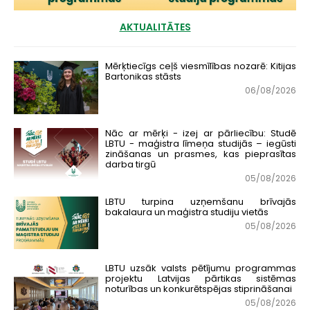
AKTUALITĀTES
Mērķtiecīgs ceļš viesmīlības nozarē: Kitijas
Bartonikas stāsts
06/08/2026
Nāc ar mērķi - izej ar pārliecību: Studē
LBTU - maģistra līmeņa studijās – iegūsti
zināšanas un prasmes, kas pieprasītas
darba tirgū
05/08/2026
LBTU turpina uzņemšanu brīvajās
bakalaura un maģistra studiju vietās
05/08/2026
LBTU uzsāk valsts pētījumu programmas
projektu Latvijas pārtikas sistēmas
noturības un konkurētspējas stiprināšanai
05/08/2026