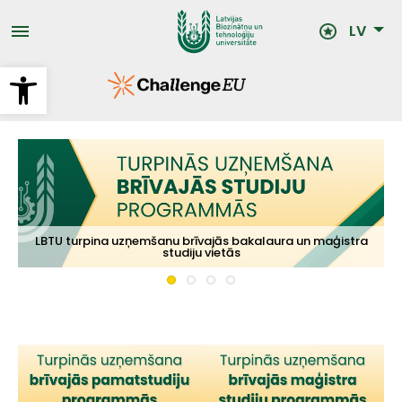
Pārlekt
uz
LV
galveno
saturu
Open toolbar
Uzņemšana doktora studiju programmās no 10. augusta līdz
LBTU turpina uzņemšanu brīvajās bakalaura un maģistra
LBTU - Latvijas Biozinātņu un tehnoloģiju universitāte
Augstākā izglītība Jelgavā
21. augustam
studiju vietās