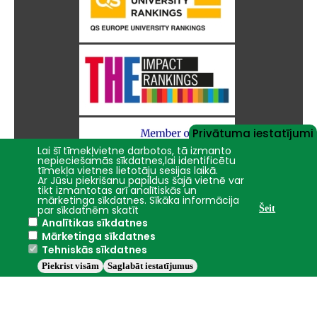
Privātuma iestatījumi
Lai šī tīmekļvietne darbotos, tā izmanto
nepieciešamās sīkdatnes,lai identificētu
tīmekļa vietnes lietotāju sesijas laikā.
Ar Jūsu piekrišanu papildus šajā vietnē var
tikt izmantotas arī analītiskās un
mārketinga sīkdatnes. Sīkāka informācija
par sīkdatnēm skatīt
Šeit
Analītikas sīkdatnes
Mārketinga sīkdatnes
Tehniskās sīkdatnes
Piekrist visām
Saglabāt iestatījumus
Jelgava
+16.8°C
2016 - 2026 © LBTU
Privātuma politika