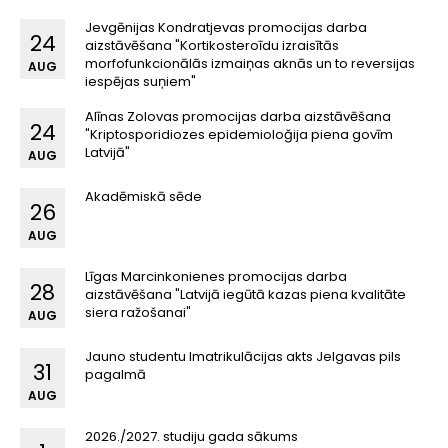
Jevgēnijas Kondratjevas promocijas darba
24
aizstāvēšana "Kortikosteroīdu izraisītās
morfofunkcionālās izmaiņas aknās un to reversijas
AUG
iespējas suņiem"
Alīnas Zolovas promocijas darba aizstāvēšana
24
"Kriptosporidiozes epidemioloğija piena govīm
Latvijā"
AUG
Akadēmiskā sēde
26
AUG
Līgas Marcinkonienes promocijas darba
28
aizstāvēšana "Latvijā iegūtā kazas piena kvalitāte
siera ražošanai"
AUG
Jauno studentu Imatrikulācijas akts Jelgavas pils
31
pagalmā
AUG
2026./2027. studiju gada sākums