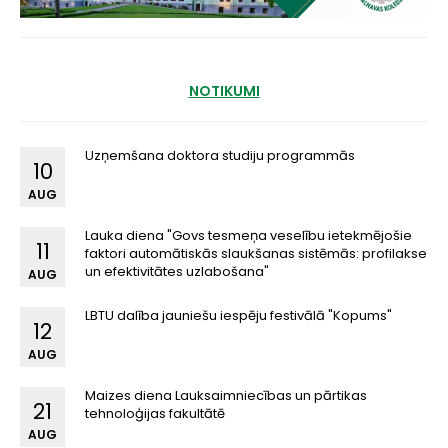
NOTIKUMI
Uzņemšana doktora studiju programmās
10
AUG
Lauka diena "Govs tesmeņa veselību ietekmējošie
11
faktori automātiskās slaukšanas sistēmās: profilakse
un efektivitātes uzlabošana"
AUG
LBTU dalība jauniešu iespēju festivālā "Kopums"
12
AUG
Maizes diena Lauksaimniecības un pārtikas
21
tehnoloģijas fakultātē
AUG