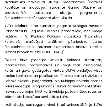
akadēmiskā bakalaura studiju programmas "Pārtikas
kvalitāte un inovācijas" studente Gunda Glāzere un
profesionālā bakalaura studiju programmas
"Lauksaimniecība" studente Alise Glūzda.
Luīze Bādere
ir no Kurmāles pagasta Kuldīgas novadā.
Pamatizglītību ieguvusi Vilgāles pamatskolā, bet vidējo
izglītību – V. Plūdoņa Kuldīgas vidusskolā. Stipendijas
konkursā izstrādājusi zinātniski pētniecisko darbu
"Lauksaimniecības nozares ekonomiskā analīze Latvijas
pirmās brīvvalsts laikā (1918 – 1940)".
"Skolas laikā piedalījos latviešu valodas, literatūras,
informātikas, matemātikas un mājturības olimpiādēs,
kurās arī guvu godalgotas vietas. Aktīvi piedalījos visos
skolas konkursos un pasākumos. 2 reizes esmu izvirzīta uz
Labāko skolēnu pieņemšanu pie Kuldīgas novada domes
priekšsēdētājas. Programmas "Junior Achievement Latvia"
ietvaros darbojos SMU, kurā veidoju pašdarinātas rotas un
bērnu rotaļlietas," par sevi stāsta Luīze.
Izcili studiju sasniegumi viņai ir arī universitātē, jo Luīze