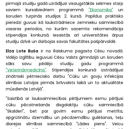
pirmajā studiju gadā uzrādījusi visaugstākās sekmes starp
saviem kursabiedriem programmā
"Ekonomika"
un
šoruden turpinās studijas 2. kursā. Papildus praktisko
pieredzi guvusi kā laukstrādniece zemnieku saimniecībā
vasaras periodos, no kurām saņemta rekomendācija
stipendijas konkursā. Iesaistās arī universitātes ārpus
studiju dzīvē un darbojas savas fakultātes pašpārvaldē.
Elza Lote Buša
ir no Raiskuma pagasta Cēsu novadā.
Vidējo izglītību ieguvusi Cēsu Valsts ģimnāzijā un šoruden
sāks savu pēdējo studiju gadu programmā
"Veterinārmedicīna"
. Stipendijas konkursā izstrādājusi
zinātniski pētniecisko darbu "Cūku un govju infekcijas
slimības Latvijas pirmās brīvvalsts laikā un to aktualitāte
mūsdienās Latvijā".
"Saistībā ar lauksaimniecības pētījumiem esmu pētījusi
cūku pēcatnešanās disgalaktiju cūku saimniecībā
"Skalderi", bet par govīm esmu pētījusi metrīta,
apgrūtinātu dzemdību un pēcdzemdību gulēšanas, teļu
diarejas slimības saimniecībā "Lādes piens". Veicu