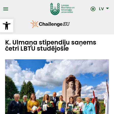
Pārlekt
uz
LV
galveno
saturu
Open toolbar
K. Ulmaņa stipendiju saņems
četri LBTU studējošie