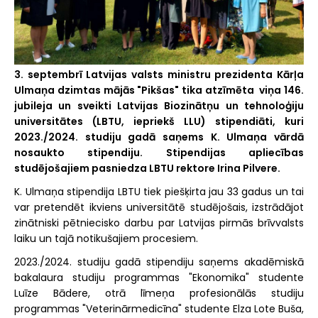
3. septembrī Latvijas valsts ministru prezidenta Kārļa
Ulmaņa dzimtas mājās "Pikšas" tika atzīmēta viņa 146.
jubileja un sveikti Latvijas Biozinātņu un tehnoloģiju
universitātes (LBTU, iepriekš LLU) stipendiāti, kuri
2023./2024. studiju gadā saņems K. Ulmaņa vārdā
nosaukto stipendiju. Stipendijas apliecības
studējošajiem pasniedza LBTU rektore Irina Pilvere.
K. Ulmaņa stipendija LBTU tiek piešķirta jau 33 gadus un tai
var pretendēt ikviens universitātē studējošais, izstrādājot
zinātniski pētniecisko darbu par Latvijas pirmās brīvvalsts
laiku un tajā notikušajiem procesiem.
2023./2024. studiju gadā stipendiju saņems akadēmiskā
bakalaura studiju programmas "Ekonomika" studente
Luīze Bādere, otrā līmeņa profesionālās studiju
programmas "Veterinārmedicīna" studente Elza Lote Buša,