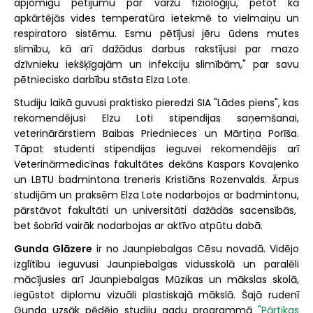
apjomīgu pētījumu par varžu fizioloģiju, pētot kā
apkārtējās vides temperatūra ietekmē to vielmaiņu un
respiratoro sistēmu. Esmu pētījusi jēru ūdens mutes
slimību, kā arī dažādus darbus rakstījusi par mazo
dzīvnieku iekšķīgajām un infekciju slimībām," par savu
pētniecisko darbību stāsta Elza Lote.
Studiju laikā guvusi praktisko pieredzi SIA "Lādes piens", kas
rekomendējusi Elzu Loti stipendijas saņemšanai,
veterinārārstiem Baibas Priednieces un Mārtiņa Porīša.
Tāpat studenti stipendijas ieguvei rekomendējis arī
Veterinārmedicīnas fakultātes dekāns Kaspars Kovaļenko
un LBTU badmintona treneris Kristiāns Rozenvalds. Ārpus
studijām un praksēm Elza Lote nodarbojos ar badmintonu,
pārstāvot fakultāti un universitāti dažādās sacensībās,
bet šobrīd vairāk nodarbojas ar aktīvo atpūtu dabā.
Gunda Glāzere
ir no Jaunpiebalgas Cēsu novadā. Vidējo
izglītību ieguvusi Jaunpiebalgas vidusskolā un paralēli
mācījusies arī Jaunpiebalgas Mūzikas un mākslas skolā,
iegūstot diplomu vizuāli plastiskajā mākslā. Šajā rudenī
Gunda uzsāk pēdējo studiju gadu programmā
"Pārtikas