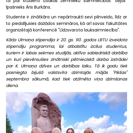
tā par studenti izsakās zemnieku saimniecības "Sējas"
īpašnieks Āris Burkāns.
Studente ir zinātkāra un nepārtraukti sevi pilnveido, līdz ar
to piedalījusies dažādos semināros, kā arī savas fakultātes
organizētajā konferencē "Līdzsvarota lauksaimniecība".
Kārļa Ulmaņa stipendija ir 20. gs. 90. gados LBTU izveidota
stipendiju programma, lai atbalstītu izcilus studentus,
kuriem ir labas sekmes studijās, aktīva sabiedriskā darbība
un kuri pievērsušies zinātniski pētnieciskā darba izstrādei
par K. Ulmaņa dzīves un darbības laiku. Tā ik gadu tiek
pasniegta bijušā valstsvīra dzimtajās mājās "Pikšas"
septembra sākumā, kad tiek atzīmēta viņa dzimšanas
diena.