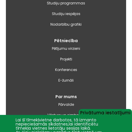
Studiju programmas
Studiju iespējas
Nodarbību grafiki
Pētniecība
Pētījumu virzieni
Projekti
Konferences
E-žurnāli
Par mums
Pārvalde
Privātuma iestatījumi
Vēsture un simbolika
Lai šī tīmekļvietne darbotos, tā izmanto
nepieciešamās sīkdatnes,lai identificētu
Studiju virzienu pārskati un pašnovērtējuma ziņojumi
tīmekļa vietnes lietotāju sesijas laikā.