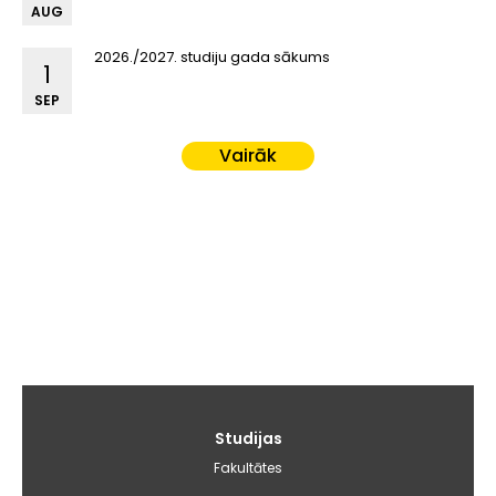
AUG
2026./2027. studiju gada sākums
1
SEP
Vairāk
Galvenā
Studijas
izvēlne
Fakultātes