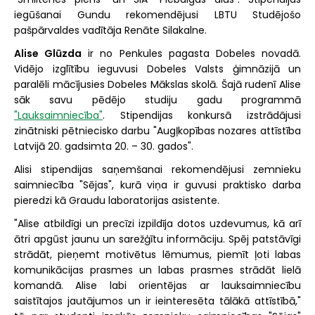
iegūšanai Gundu rekomendējusi LBTU Studējošo
pašpārvaldes vadītāja Renāte Silakalne.
Alise Glūzda
ir no Penkules pagasta Dobeles novadā.
Vidējo izglītību ieguvusi Dobeles Valsts ģimnāzijā un
paralēli mācījusies Dobeles Mākslas skolā. Šajā rudenī Alise
sāk savu pēdējo studiju gadu programmā
"Lauksaimniecība"
. Stipendijas konkursā izstrādājusi
zinātniski pētniecisko darbu "Augļkopības nozares attīstība
Latvijā 20. gadsimta 20. – 30. gados".
Alisi stipendijas saņemšanai rekomendējusi zemnieku
saimniecība "Sējas", kurā viņa ir guvusi praktisko darba
pieredzi kā Graudu laboratorijas asistente.
"Alise atbildīgi un precīzi izpildīja dotos uzdevumus, kā arī
ātri apgūst jaunu un sarežģītu informāciju. Spēj patstāvīgi
strādāt, pieņemt motivētus lēmumus, piemīt ļoti labas
komunikācijas prasmes un labas prasmes strādāt lielā
komandā. Alise labi orientējas ar lauksaimniecību
saistītajos jautājumos un ir ieinteresēta tālākā attīstībā,"