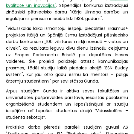
kvalitāte un inovācijas"
. Stipendijas konkursā izstrādājusi
zinātniski pētniecisko darbu "Kārļa Ulmaņa darbība un
ieguldījums piensaimniecībā līdz 1938. gadam".
"Vidusskolas laikā izmantoju iespēju piedalīties Erasmus+
projektos Itālijā un Spānijā. Esmu izstrādājusi pētniecisko
darbu konkursam „100 vēstures mirkļi novadā – vietas un
cilvēki", kā rezultātā ieguvu divu dienu izzinošu ceļojumu
uz Eiropas Parlamentu Briselē pie deputātes Ineses
Vaideres. Šie projekti palīdzēja attīstīt komunikācijas
prasmes, tādēļ studiju laikā piedalos akcijā "ESN Buddy
system", kur jau otro gadu esmu kā mentors - palīgs
ārzemju studentiem," par sevi stāsta Gunda.
Ārpus studijām Gunda ir aktīva savas fakultātes un
universitātes pašpārvaldes pārstāve, iesaistās pasākumu
organizēšanā studentiem un iepazīstinājusi ar studiju
iespējām arī topošos studentus akcijā “Vidusskolēns –
studenta sekotājs”.
Praktisko darba pieredzi paralēli studijām guvusi AS
"Smiltenes piens" un SIA "Piebalgas alus". Stipendijas