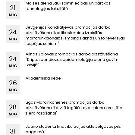
Maizes diena Lauksaimniecības un pārtikas
21
tehnoloģijas fakultātē
AUG
Jevgēnijas Kondratjevas promocijas darba
24
aizstāvēšana "Kortikosteroīdu izraisītās
morfofunkcionālās izmaiņas aknās un to reversijas
AUG
iespējas suņiem"
Alīnas Zolovas promocijas darba aizstāvēšana
24
"Kriptosporidiozes epidemioloğija piena govīm
Latvijā"
AUG
Akadēmiskā sēde
26
AUG
Līgas Marcinkonienes promocijas darba
28
aizstāvēšana "Latvijā iegūtā kazas piena kvalitāte
siera ražošanai"
AUG
Jauno studentu Imatrikulācijas akts Jelgavas pils
31
pagalmā