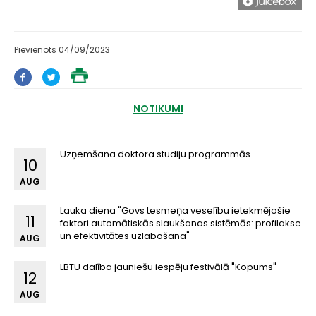
Pievienots 04/09/2023
NOTIKUMI
Uzņemšana doktora studiju programmās
10
AUG
Lauka diena "Govs tesmeņa veselību ietekmējošie
11
faktori automātiskās slaukšanas sistēmās: profilakse
un efektivitātes uzlabošana"
AUG
LBTU dalība jauniešu iespēju festivālā "Kopums"
12
AUG